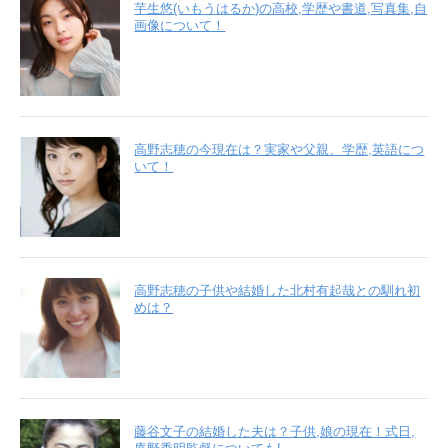
芋生悠(いもうはるか)の高校,学歴や書道,写真集,自
画像について！
高野志穂の今現在は？実家や父親、学歴,英語につ
いて！
高野志穂の子供や結婚した北村有起哉との馴れ初
めは？
藤谷文子の結婚した夫は？子供,娘の現在！式日,