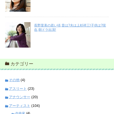
長野里美の若い頃,昔は?夫は上杉祥三!子供は?現
在,朝ドラ出演!
カテゴリー
その他
(4)
アスリート
(23)
アナウンサー
(20)
アーティスト
(104)
作曲家
(4)