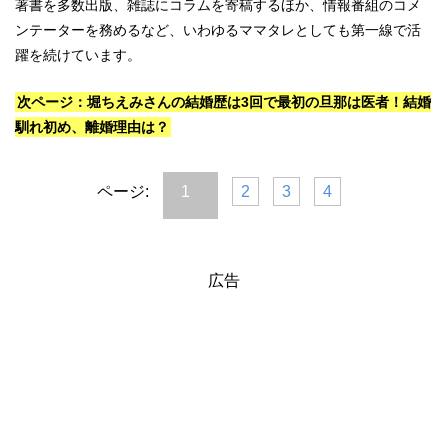
著書を多数出版、雑誌にコラムを寄稿するほか、情報番組のコメ
ンテーターを務めるなど、いわゆるママタレとしても第一線で活
躍を続けています。
次ページ：堀ちえみさんの結婚歴は3回で最初の旦那は医者！結婚
馴れ初め、離婚理由は？
ページ:
1
2
3
4
広告