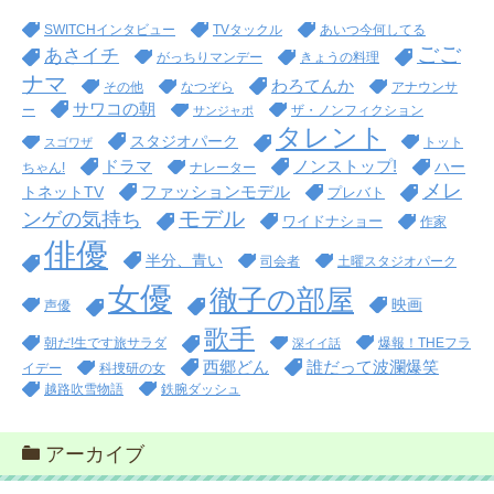
SWITCHインタビュー
TVタックル
あいつ今何してる
ごご
あさイチ
がっちりマンデー
きょうの料理
ナマ
わろてんか
その他
なつぞら
アナウンサ
サワコの朝
ー
ザ・ノンフィクション
サンジャポ
タレント
スタジオパーク
トット
スゴワザ
ドラマ
ノンストップ!
ハー
ちゃん!
ナレーター
メレ
ファッションモデル
トネットTV
プレバト
モデル
ンゲの気持ち
ワイドナショー
作家
俳優
半分、青い
司会者
土曜スタジオパーク
女優
徹子の部屋
映画
声優
歌手
朝だ!生です旅サラダ
爆報！THEフラ
深イイ話
西郷どん
誰だって波瀾爆笑
イデー
科捜研の女
越路吹雪物語
鉄腕ダッシュ
アーカイブ