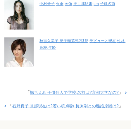
中村優子,火垂,画像,夫旦那結婚,cm,子供名前
秋吉久美子 息子転落死?旦那,デビューと現在,性格,
高校,年齢
「
堀ちえみ 子供何人で学校,名前は?京都大学なの?
」
「
石野真子 旦那現在は?若い頃,年齢,長渕剛との離婚原因は?
」