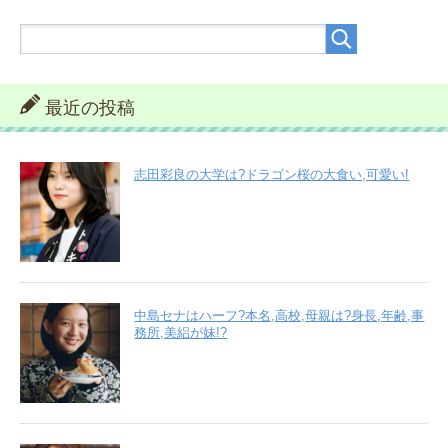
最近の投稿
志田彩良の大学は?ドラゴン桜の大食い,可愛い!
中島セナはハーフ?本名,高校,母親は?身長,年齢,事
務所,美絽が妹!?