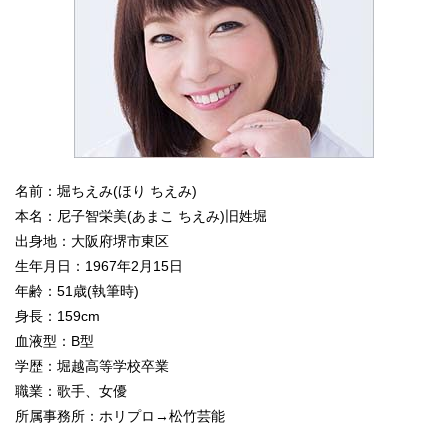
名前：堀ちえみ(ほり ちえみ)
本名：尼子智栄美(あまこ ちえみ)旧姓堀
出身地：大阪府堺市東区
生年月日：1967年2月15日
年齢：51歳(執筆時)
身長：159cm
血液型：B型
学歴：堀越高等学校卒業
職業：歌手、女優
所属事務所：ホリプロ→松竹芸能