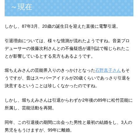
～現在
しかし、87年3月、20歳の誕生日を迎えた直後に電撃引退。
引退理由については、様々な憶測が流れたようですね。音楽プロ
デューサーの後藤次利さんとの不倫疑惑が週刊誌で報じられたこ
とが影響しているとする見方もあるようです。
堀ちえみさんの芸能界入りのきっかけとなった
石野真子さん
もそ
うですが、昔はスーパーアイドルが20歳くらいであっさり引退を
決意するということは珍しくなかったのですね。
しかし、堀ちえみさんは引退からわずか2年後の89年に松竹芸能に
所属し、芸能活動を再開。
同年、この引退後の期間に出会った男性と最初の結婚をし、3人の
男児をもうけますが、99年に離婚。