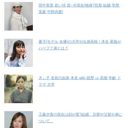
田中美里,若い頃,昔~今現在!独身?旦那,結婚,学歴,
実家,竹野内豊!
夏子(モデル,女優)の大学や出身高校！本名,家族が
ハーフ？弟とは？
ぎぃ子,名前の由来,本名,wiki,経歴,㎝,高畑,年齢,ド
ラマ,大学
工藤夕貴の現在は顔が変?結婚、旦那や父親や弟に
ついて。