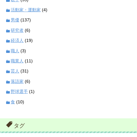
活動家・運動家
(4)
男優
(137)
研究者
(6)
経済人
(19)
職人
(3)
職業人
(11)
芸人
(31)
落語家
(6)
野球選手
(1)
食
(10)
タグ