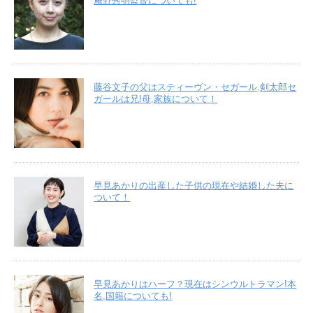
庵野秀明監督についても!
藤谷文子の父はスティーヴン・セガール,剣太郎セ
ガールは兄!母,家族について！
早見あかりの出産した子供の現在や結婚した夫に
ついて！
早見あかりはハーフ？現在はシンウルトラマン!本
名,国籍についても!