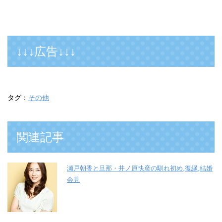
↓↓↓広告↓↓↓
タグ：
その他
関連記事
瀬戸朝香と旦那・井ノ原快彦の馴れ初め,復縁,結婚
会見