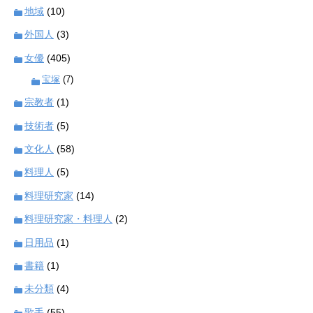
地域
(10)
外国人
(3)
女優
(405)
宝塚
(7)
宗教者
(1)
技術者
(5)
文化人
(58)
料理人
(5)
料理研究家
(14)
料理研究家・料理人
(2)
日用品
(1)
書籍
(1)
未分類
(4)
歌手
(55)