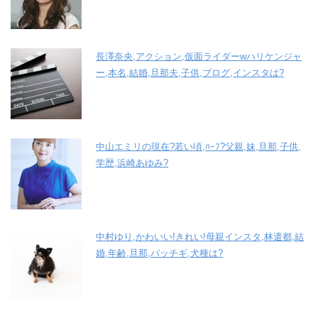
長澤奈央,アクション,仮面ライダーwハリケンジャ
ー,本名,結婚,旦那夫,子供,ブログ,インスタは?
中山エミリの現在?若い頃,ﾊｰﾌ?父親,妹,旦那,子供,
学歴,浜崎あゆみ?
中村ゆり,かわいい!きれい!母親インスタ,林遣都,結
婚,年齢,旦那,パッチギ,犬種は?