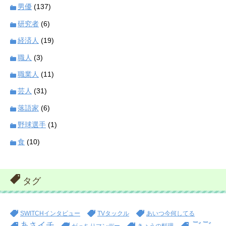
男優
(137)
研究者
(6)
経済人
(19)
職人
(3)
職業人
(11)
芸人
(31)
落語家
(6)
野球選手
(1)
食
(10)
タグ
SWITCHインタビュー
TVタックル
あいつ今何してる
ごご
あさイチ
がっちりマンデー
きょうの料理