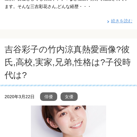
ます。そんな三吉彩花さん,どんな経歴・・・
続きを読む
吉谷彩子の竹内涼真熱愛画像?彼
氏,高校,実家,兄弟,性格は?子役時
代は?
2020年3月22日
俳優
女優