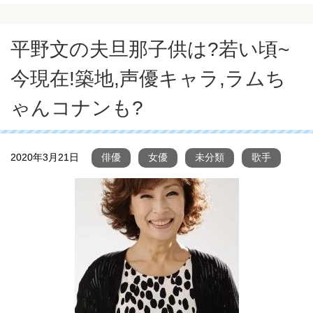
平野文の夫旦那子供は?若い頃~
今現在!築地,声優キャラ,ラムち
ゃんコナンも?
2020年3月21日
俳優
女優
未分類
歌手