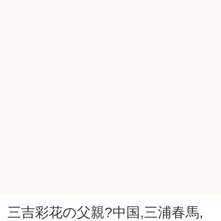
三吉彩花の父親?中国,三浦春馬,