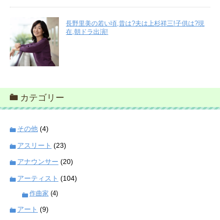
長野里美の若い頃,昔は?夫は上杉祥三!子供は?現
在,朝ドラ出演!
カテゴリー
その他
(4)
アスリート
(23)
アナウンサー
(20)
アーティスト
(104)
作曲家
(4)
アート
(9)