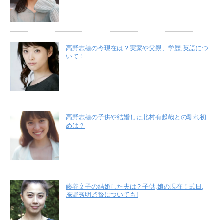
高野志穂の今現在は？実家や父親、学歴,英語につ
いて！
高野志穂の子供や結婚した北村有起哉との馴れ初
めは？
藤谷文子の結婚した夫は？子供,娘の現在！式日,
庵野秀明監督についても!