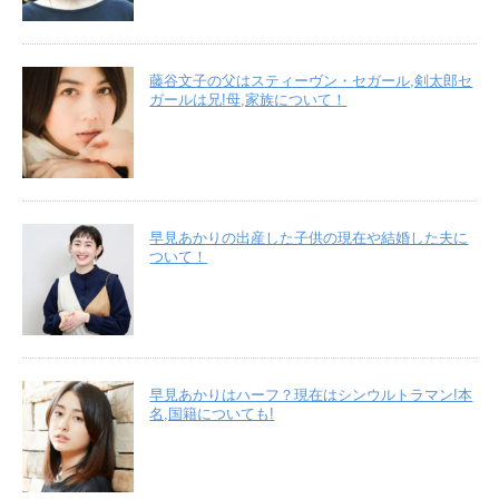
藤谷文子の父はスティーヴン・セガール,剣太郎セ
ガールは兄!母,家族について！
早見あかりの出産した子供の現在や結婚した夫に
ついて！
早見あかりはハーフ？現在はシンウルトラマン!本
名,国籍についても!