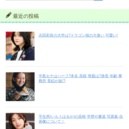
最近の投稿
志田彩良の大学は?ドラゴン桜の大食い,可愛い!
中島セナはハーフ?本名,高校,母親は?身長,年齢,事
務所,美絽が妹!?
芋生悠(いもうはるか)の高校,学歴や書道,写真集,自
画像について！