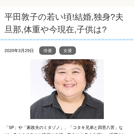
平田敦子の若い頃!結婚,独身?夫
旦那,体重や今現在,子供は?
2020年3月29日
俳優
女優
「SP」や「家政夫のミタゾノ」、「コタキ兄弟と四苦八苦」な