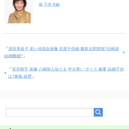
親,子供,年齢
「
原田美枝子,若い頃現在画像,旦那子供娘,勝新太郎関係?石橋凌
結婚離婚?
」
「
安井順平,画像,八嶋智人似てる,半分青い,ボイス,嫁妻,結婚子供
は?家族,経歴
」