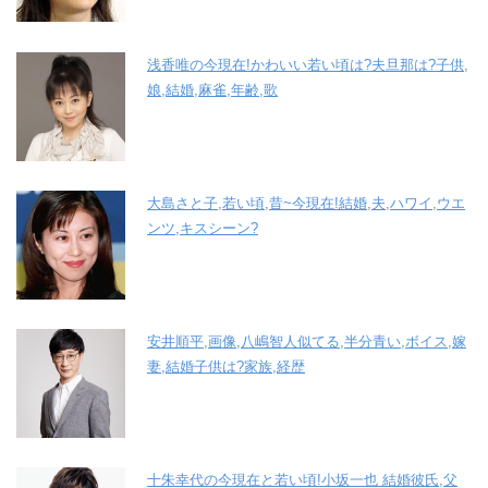
浅香唯の今現在!かわいい若い頃は?夫旦那は?子供,
娘,結婚,麻雀,年齢,歌
大島さと子,若い頃,昔~今現在!結婚,夫,ハワイ,ウエ
ンツ,キスシーン?
安井順平,画像,八嶋智人似てる,半分青い,ボイス,嫁
妻,結婚子供は?家族,経歴
十朱幸代の今現在と若い頃!小坂一也 結婚彼氏,父