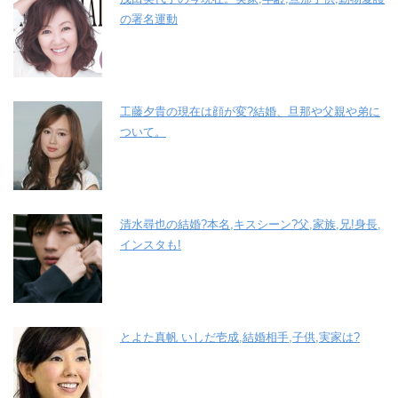
の署名運動
工藤夕貴の現在は顔が変?結婚、旦那や父親や弟に
ついて。
清水尋也の結婚?本名,キスシーン?父,家族,兄!身長,
インスタも!
とよた真帆 いしだ壱成,結婚相手,子供,実家は?