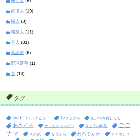
研究者
(6)
経済人
(19)
職人
(3)
職業人
(11)
芸人
(31)
落語家
(6)
野球選手
(1)
食
(10)
タグ
SWITCHインタビュー
TVタックル
あいつ今何してる
ごご
あさイチ
がっちりマンデー
きょうの料理
ナマ
わろてんか
その他
なつぞら
アナウンサ