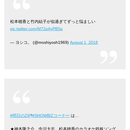
松本穂香と竹内結子が似過ぎてずっと悩ましい
pic.twitter.com/M72pAyPBSq
— ヨシコ。 (@moshiyosh1969)
August 1, 2018
#明日のZIP
!
#SHOWBIZコーナー
は…
★神木隆之介、中川大志、松本穂香のカラオケ鉄板ソング