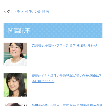
タグ：
ドラマ
,
俳優
,
女優
,
映画
関連記事
光浦靖子,手芸bs?ブローチ,留学,妹,香野明子も!
伊藤かずえと旦那の離婚理由は?娘の学校,画像は?
若い頃かわいい!
浅田美代子の今現在。実家,年齢,旦那子供,動物愛護