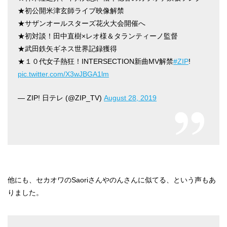
★初公開米津玄師ライブ映像解禁
★サザンオールスターズ花火大会開催へ
★初対談！田中直樹×レオ様＆タランティーノ監督
★武田鉄矢ギネス世界記録獲得
★１０代女子熱狂！INTERSECTION新曲MV解禁
#ZIP
!
pic.twitter.com/X3wJBGA1lm
— ZIP! 日テレ (@ZIP_TV)
August 28, 2019
他にも、セカオワのSaoriさんやのんさんに似てる、という声もあ
りました。