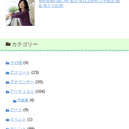
長野里美の若い頃,昔は?夫は上杉祥三!子供は?現
在,朝ドラ出演!
カテゴリー
その他
(4)
アスリート
(23)
アナウンサー
(20)
アーティスト
(104)
作曲家
(4)
アート
(9)
イベント
(1)
タレント
(99)