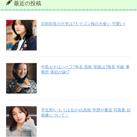
最近の投稿
志田彩良の大学は?ドラゴン桜の大食い,可愛い!
中島セナはハーフ?本名,高校,母親は?身長,年齢,事
務所,美絽が妹!?
芋生悠(いもうはるか)の高校,学歴や書道,写真集,自
画像について！