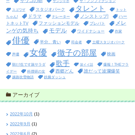
サワコの朝
ー
ザ・ノンフィクション
サンジャポ
タレント
スタジオパーク
トット
スゴワザ
ドラマ
ノンストップ!
ハー
ちゃん!
ナレーター
メレ
ファッションモデル
トネットTV
プレバト
モデル
ンゲの気持ち
ワイドナショー
作家
俳優
半分、青い
司会者
土曜スタジオパーク
女優
徹子の部屋
映画
声優
歌手
朝だ!生です旅サラダ
爆報！THEフラ
深イイ話
西郷どん
誰だって波瀾爆笑
イデー
科捜研の女
越路吹雪物語
鉄腕ダッシュ
アーカイブ
2022年10月
(1)
2022年9月
(1)
2022年6月
(2)