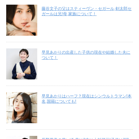
藤谷文子の父はスティーヴン・セガール,剣太郎セ
ガールは兄!母,家族について！
早見あかりの出産した子供の現在や結婚した夫に
ついて！
早見あかりはハーフ？現在はシンウルトラマン!本
名,国籍についても!