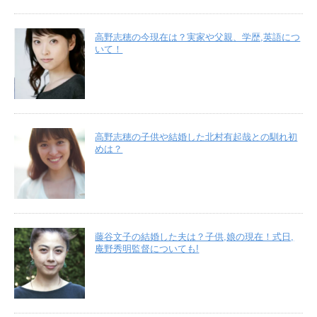
高野志穂の今現在は？実家や父親、学歴,英語につ
いて！
高野志穂の子供や結婚した北村有起哉との馴れ初
めは？
藤谷文子の結婚した夫は？子供,娘の現在！式日,
庵野秀明監督についても!