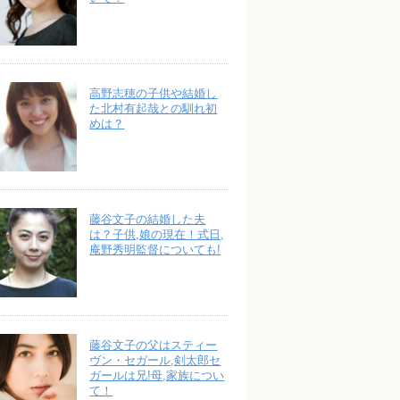
高野志穂の子供や結婚し
た北村有起哉との馴れ初
めは？
藤谷文子の結婚した夫
は？子供,娘の現在！式日,
庵野秀明監督についても!
藤谷文子の父はスティー
ヴン・セガール,剣太郎セ
ガールは兄!母,家族につい
て！