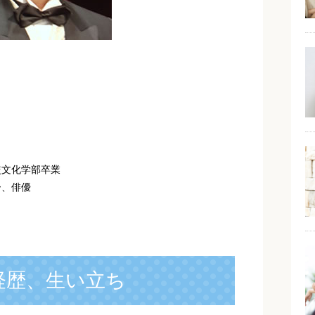
較文化学部卒業
ー、俳優
経歴、生い立ち