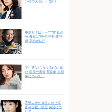
ン桜の大食い,可愛い!
中島セナはハーフ?本名,高
校,母親は?身長,年齢,事務
所,美絽が妹!?
芋生悠(いもうはるか)の高
校,学歴や書道,写真集,自画
像について！
高野志穂の今現在は？実
家や父親、学歴,英語につ
いて！