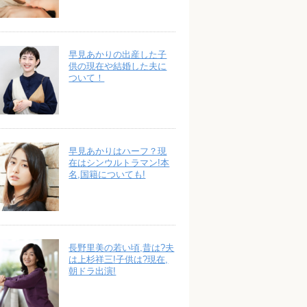
早見あかりの出産した子
供の現在や結婚した夫に
ついて！
早見あかりはハーフ？現
在はシンウルトラマン!本
名,国籍についても!
長野里美の若い頃,昔は?夫
は上杉祥三!子供は?現在,
朝ドラ出演!