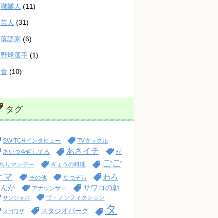
職業人
(11)
芸人
(31)
落語家
(6)
野球選手
(1)
食
(10)
タグ
SWITCHインタビュー
TVタックル
あさイチ
あいつ今何してる
が
ごご
ちりマンデー
きょうの料理
ナマ
わろ
その他
なつぞら
てんか
サワコの朝
アナウンサー
ザ・ノンフィクション
サンジャポ
タ
スタジオパーク
スゴワザ