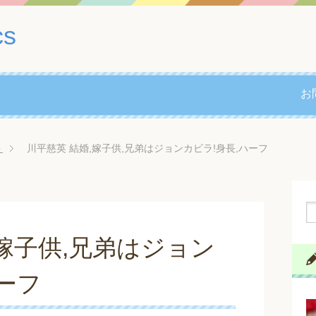
cs
お
ト
川平慈英 結婚,嫁子供,兄弟はジョンカビラ!身長,ハーフ
,嫁子供,兄弟はジョン
ーフ