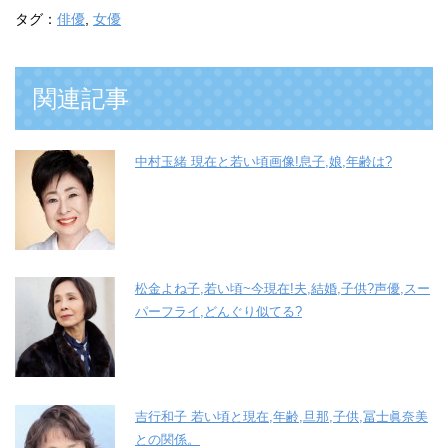
タグ：
俳優
,
女優
関連記事
中村玉緒 現在と若い頃画像!息子,娘,年齢は?
松金よね子,若い頃~今現在!夫,結婚,子供?声優,スー
パーフライ,どんぐり似てる?
吉行和子 若い頃と現在,年齢,旦那,子供,冨士眞奈美
との関係。