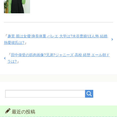
「
趣里,親は女優!身長体重,バレエ,大学は?水谷豊娘!ほん怖,結婚,
熱愛彼氏は?
」
「
田中偉登の筋肉画像?兄弟?ジャニーズ,高校,経歴,エール朝ド
ラは?
」
最近の投稿