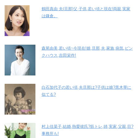
鶴田真由 夫(旦那)父,子供,若い頃と現在!両親,実家
は鎌倉。
森尾由美,若い頃~今現在!娘,旦那,夫,家族,病気,ピン
クハウス,吉田栄作!
白石加代子の若い頃,夫旦那は?子供は娘?黒木華に
似てる?
村上佳菜子,結婚,熱愛彼氏?筋トレ,姉,実家,父親,目?
事務所も!