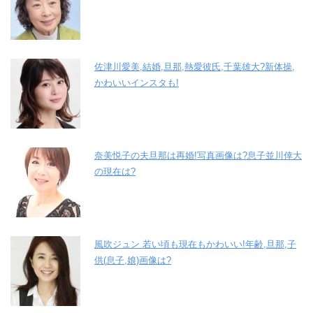
佐津川愛美,結婚,旦那,熱愛彼氏,千葉雄大?新体操,
かわいいインスタも!
奈美悦子の夫旦那は再婚!写真画像は?息子並川倖大
の現在は?
風吹ジュン 若い頃も現在もかわいい!年齢,旦那,子
供(息子,娘)画像は?