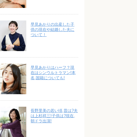
早見あかりの出産した子
供の現在や結婚した夫に
ついて！
早見あかりはハーフ？現
在はシンウルトラマン!本
名,国籍についても!
長野里美の若い頃,昔は?夫
は上杉祥三!子供は?現在,
朝ドラ出演!