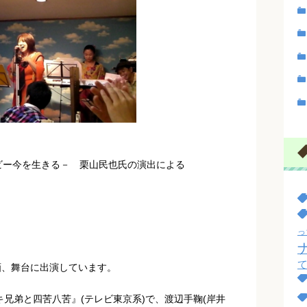
ナビー今を生きる－ 栗山民也氏の演出による
っ
画、舞台に出演しています。
キ兄弟と四苦八苦』(テレビ東京系)で、渡辺手鞠(岸井