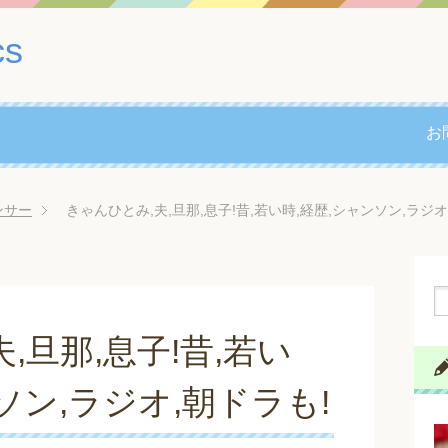
cs
お
ンサー
きゃんひとみ,夫,旦那,息子!昔,若い時,経歴,シャンソン,ラジオ
,旦那,息子!昔,若い
ソン,ラジオ,朝ドラも!