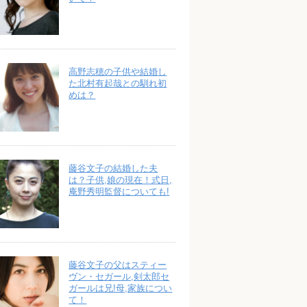
高野志穂の子供や結婚し
た北村有起哉との馴れ初
めは？
藤谷文子の結婚した夫
は？子供,娘の現在！式日,
庵野秀明監督についても!
藤谷文子の父はスティー
ヴン・セガール,剣太郎セ
ガールは兄!母,家族につい
て！