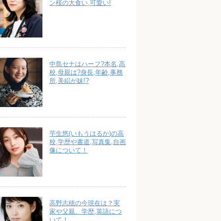
ン桜の大食い,可愛い!
中島セナはハーフ?本名,高
校,母親は?身長,年齢,事務
所,美絽が妹!?
芋生悠(いもうはるか)の高
校,学歴や書道,写真集,自画
像について！
高野志穂の今現在は？実
家や父親、学歴,英語につ
いて！