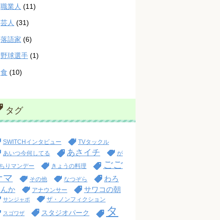
職業人
(11)
芸人
(31)
落語家
(6)
野球選手
(1)
食
(10)
タグ
SWITCHインタビュー
TVタックル
あさイチ
あいつ今何してる
が
ごご
ちりマンデー
きょうの料理
ナマ
わろ
その他
なつぞら
てんか
サワコの朝
アナウンサー
ザ・ノンフィクション
サンジャポ
タ
スタジオパーク
スゴワザ