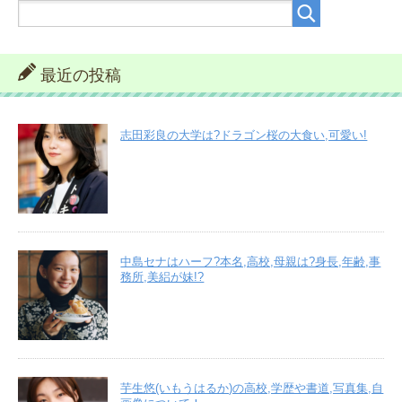
最近の投稿
志田彩良の大学は?ドラゴン桜の大食い,可愛い!
中島セナはハーフ?本名,高校,母親は?身長,年齢,事
務所,美絽が妹!?
芋生悠(いもうはるか)の高校,学歴や書道,写真集,自