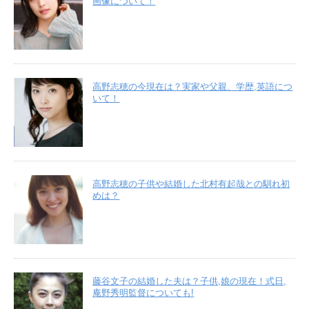
画像について！
高野志穂の今現在は？実家や父親、学歴,英語につ
いて！
高野志穂の子供や結婚した北村有起哉との馴れ初
めは？
藤谷文子の結婚した夫は？子供,娘の現在！式日,
庵野秀明監督についても!