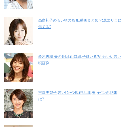
高島礼子の若い頃の画像,動画まとめ!沢尻エリカに
似てる?
鈴木杏樹 夫の死因,山口組,子供いる?かわいい若い
頃画像
吉瀬美智子,若い頃~今現在!旦那,夫,子供,娘,結婚
は?