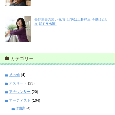
長野里美の若い頃,昔は?夫は上杉祥三!子供は?現
在,朝ドラ出演!
カテゴリー
その他
(4)
アスリート
(23)
アナウンサー
(20)
アーティスト
(104)
作曲家
(4)