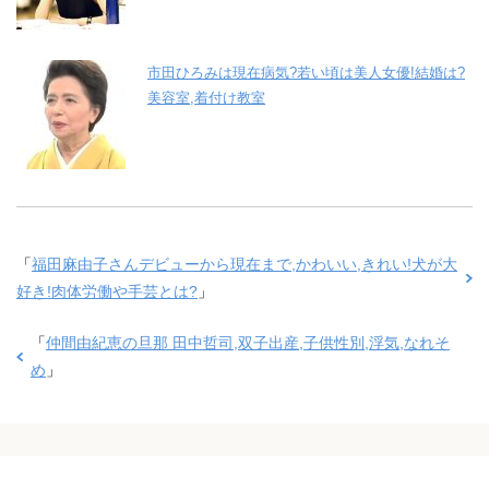
市田ひろみは現在病気?若い頃は美人女優!結婚は?
美容室,着付け教室
「
福田麻由子さんデビューから現在まで,かわいい,きれい!犬が大
好き!肉体労働や手芸とは?
」
「
仲間由紀恵の旦那 田中哲司,双子出産,子供性別,浮気,なれそ
め
」