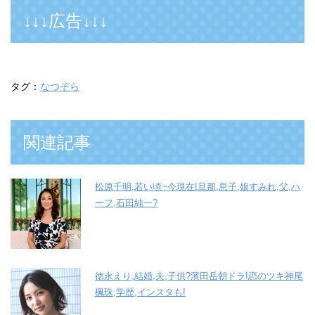
↓↓↓広告↓↓↓
タグ：
なつぞら
関連記事
松原千明,若い頃~今現在!旦那,息子,娘すみれ,父,ハ
ーフ,石田純一?
徳永えり,結婚,夫,子供?濱田岳朝ドラ!恋のツキ神尾
楓珠,学歴,インスタも!