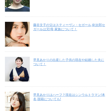
藤谷文子の父はスティーヴン・セガール,剣太郎セ
ガールは兄!母,家族について！
早見あかりの出産した子供の現在や結婚した夫に
ついて！
早見あかりはハーフ？現在はシンウルトラマン!本
名,国籍についても!