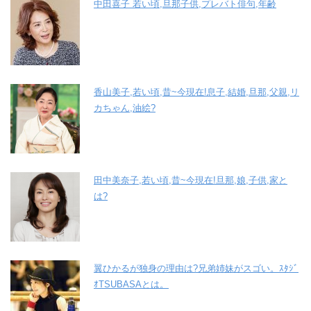
中田喜子 若い頃,旦那子供,プレバト俳句,年齢
香山美子,若い頃,昔~今現在!息子,結婚,旦那,父親,リ
カちゃん,油絵?
田中美奈子,若い頃,昔~今現在!旦那,娘,子供,家と
は?
翼ひかるが独身の理由は?兄弟姉妹がスゴい。ｽﾀｼﾞ
ｵTSUBASAとは。