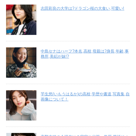
志田彩良の大学は?ドラゴン桜の大食い,可愛い!
中島セナはハーフ?本名,高校,母親は?身長,年齢,事
務所,美絽が妹!?
芋生悠(いもうはるか)の高校,学歴や書道,写真集,自
画像について！