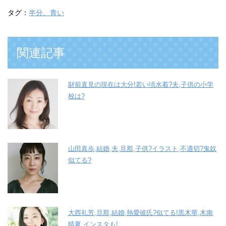
タグ：
半分、青い
関連記事
財前直見の現在は大分!若い頃水着?夫,子供の小学
校は?
山田真歩,結婚,夫,旦那,子供?イラスト,不適切?鬼奴
似てる?
大西礼芳,旦那,結婚,熱愛彼氏?似てる!黒木華,木南
晴夏,インスタも!