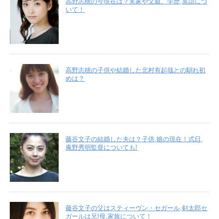
高野志穂の今現在は？実家や父親、学歴,英語につ
いて！
高野志穂の子供や結婚した北村有起哉との馴れ初
めは？
藤谷文子の結婚した夫は？子供,娘の現在！式日,
庵野秀明監督についても!
藤谷文子の父はスティーヴン・セガール,剣太郎セ
ガールは兄!母,家族について！