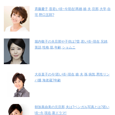
斉藤慶子,昔若い頃~今現在!再婚,娘,夫,旦那,大学,自
宅,野口五郎?
堀内敬子の夫旦那や子供は?昔,若い頃~現在,兄姉,
英語,性格,肌,年齢,ショムニ
大谷直子の今!若い頃~現在,娘,夫,孫,病気,悪性リン
パ腫,海老蔵?年齢
朝加真由美の元旦那,夫は?ベンガル写真とは?若い
頃~今,現在,新ドラマ!