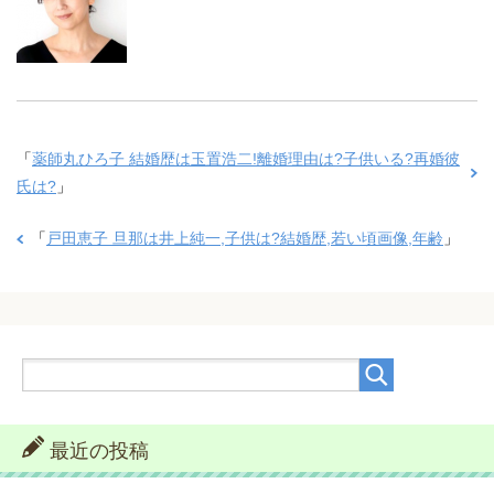
「
薬師丸ひろ子 結婚歴は玉置浩二!離婚理由は?子供いる?再婚彼
氏は?
」
「
戸田恵子 旦那は井上純一,子供は?結婚歴,若い頃画像,年齢
」
最近の投稿