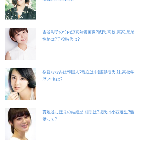
吉谷彩子の竹内涼真熱愛画像?彼氏,高校,実家,兄弟,
性格は?子役時代は?
桜庭ななみは韓国人?現在は中国語!彼氏,妹,高校学
歴,本名は?
貫地谷しほりの結婚歴,相手は?彼氏は小西遼生?離
婚って?