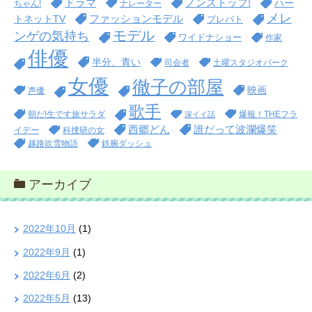
ドラマ
ノンストップ!
ハー
ちゃん!
ナレーター
メレ
ファッションモデル
トネットTV
プレバト
モデル
ンゲの気持ち
ワイドナショー
作家
俳優
半分、青い
司会者
土曜スタジオパーク
女優
徹子の部屋
映画
声優
歌手
朝だ!生です旅サラダ
爆報！THEフラ
深イイ話
西郷どん
誰だって波瀾爆笑
イデー
科捜研の女
越路吹雪物語
鉄腕ダッシュ
アーカイブ
2022年10月
(1)
2022年9月
(1)
2022年6月
(2)
2022年5月
(13)