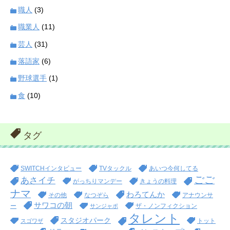
職人
(3)
職業人
(11)
芸人
(31)
落語家
(6)
野球選手
(1)
食
(10)
タグ
SWITCHインタビュー
TVタックル
あいつ今何してる
ごご
あさイチ
がっちりマンデー
きょうの料理
ナマ
わろてんか
その他
なつぞら
アナウンサ
サワコの朝
ー
ザ・ノンフィクション
サンジャポ
タレント
スタジオパーク
トット
スゴワザ