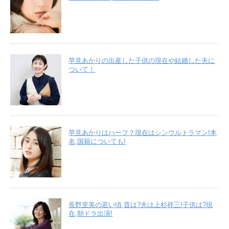
早見あかりの出産した子供の現在や結婚した夫に
ついて！
早見あかりはハーフ？現在はシンウルトラマン!本
名,国籍についても!
長野里美の若い頃,昔は?夫は上杉祥三!子供は?現
在,朝ドラ出演!