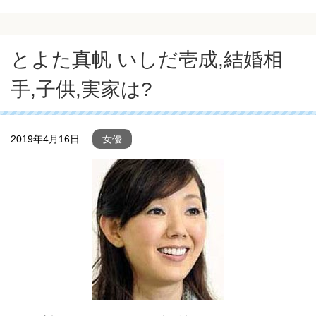
とよた真帆 いしだ壱成,結婚相
手,子供,実家は?
2019年4月16日
女優