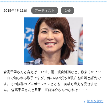
2019年4月11日
アーティスト
女優
森高千里さんと言えば、17才、雨、渡良瀬橋など、数多くのヒッ
ト曲で知られる歌手ですが、昔の若い頃も今現在も綺麗と評判で
す。その抜群のプロポーションとともに美貌も衰えを見せませ
ん。 森高千里さんと旦那・江口洋介さんのなれそ・・・
続きを読む