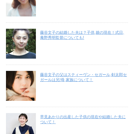
藤谷文子の結婚した夫は？子供,娘の現在！式日,
庵野秀明監督についても!
藤谷文子の父はスティーヴン・セガール,剣太郎セ
ガールは兄!母,家族について！
早見あかりの出産した子供の現在や結婚した夫に
ついて！