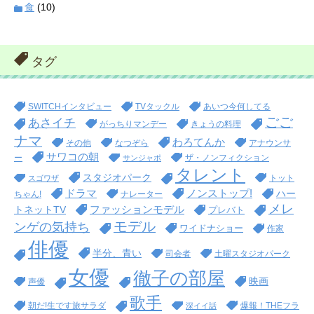
食
(10)
タグ
SWITCHインタビュー
TVタックル
あいつ今何してる
ごご
あさイチ
がっちりマンデー
きょうの料理
ナマ
わろてんか
その他
なつぞら
アナウンサ
サワコの朝
ー
ザ・ノンフィクション
サンジャポ
タレント
スタジオパーク
トット
スゴワザ
ドラマ
ノンストップ!
ハー
ちゃん!
ナレーター
メレ
ファッションモデル
トネットTV
プレバト
モデル
ンゲの気持ち
ワイドナショー
作家
俳優
半分、青い
司会者
土曜スタジオパーク
女優
徹子の部屋
映画
声優
歌手
朝だ!生です旅サラダ
爆報！THEフラ
深イイ話