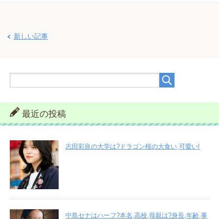
新しい記事
最近の投稿
志田彩良の大学は?ドラゴン桜の大食い,可愛い!
中島セナはハーフ?本名,高校,母親は?身長,年齢,事