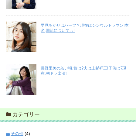
早見あかりはハーフ？現在はシンウルトラマン!本
名,国籍についても!
長野里美の若い頃,昔は?夫は上杉祥三!子供は?現
在,朝ドラ出演!
カテゴリー
その他
(4)