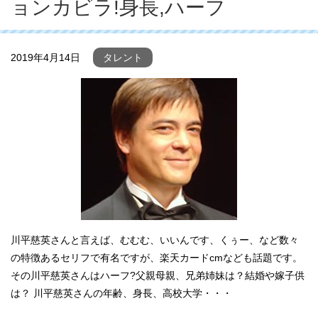
ョンカビラ!身長,ハーフ
2019年4月14日
タレント
川平慈英さんと言えば、むむむ、いいんです、くぅー、など数々
の特徴あるセリフで有名ですが、楽天カードcmなども話題です。
その川平慈英さんはハーフ?父親母親、兄弟姉妹は？結婚や嫁子供
は？ 川平慈英さんの年齢、身長、高校大学・・・