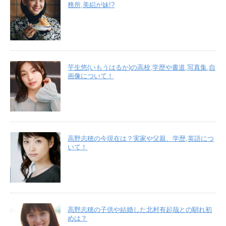
務所,美絽が妹!?
芋生悠(いもうはるか)の高校,学歴や書道,写真集,自
画像について！
高野志穂の今現在は？実家や父親、学歴,英語につ
いて！
高野志穂の子供や結婚した北村有起哉との馴れ初
めは？