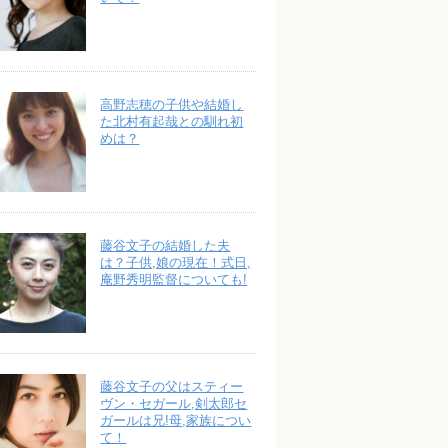
高野志穂の子供や結婚し
た北村有起哉との馴れ初
めは？
藤谷文子の結婚した夫
は？子供,娘の現在！式日,
庵野秀明監督についても!
藤谷文子の父はスティー
ヴン・セガール,剣太郎セ
ガールは兄!母,家族につい
て！