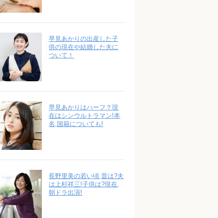
早見あかりの出産した子
供の現在や結婚した夫に
ついて！
早見あかりはハーフ？現
在はシンウルトラマン!本
名,国籍についても!
長野里美の若い頃,昔は?夫
は上杉祥三!子供は?現在,
朝ドラ出演!