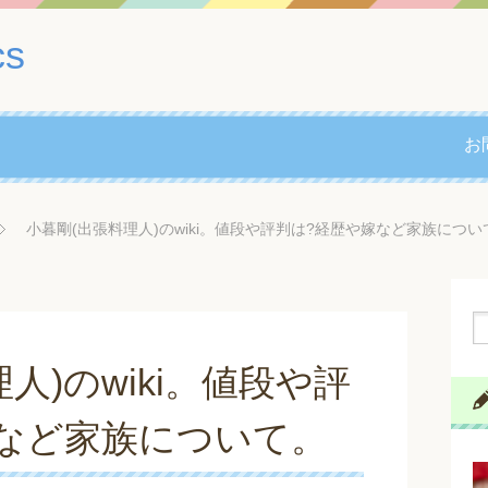
cs
お
小暮剛(出張料理人)のwiki。値段や評判は?経歴や嫁など家族につい
人)のwiki。値段や評
など家族について。