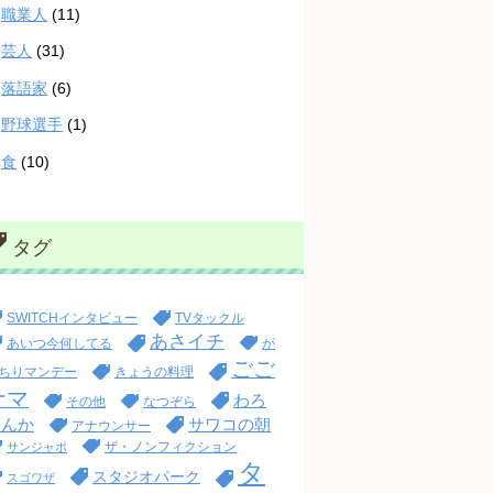
職業人
(11)
芸人
(31)
落語家
(6)
野球選手
(1)
食
(10)
タグ
SWITCHインタビュー
TVタックル
あさイチ
あいつ今何してる
が
ごご
ちりマンデー
きょうの料理
ナマ
わろ
その他
なつぞら
てんか
サワコの朝
アナウンサー
ザ・ノンフィクション
サンジャポ
タ
スタジオパーク
スゴワザ