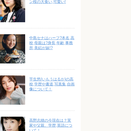
ン桜の大食い,可愛い!
中島セナはハーフ?本名,高
校,母親は?身長,年齢,事務
所,美絽が妹!?
芋生悠(いもうはるか)の高
校,学歴や書道,写真集,自画
像について！
高野志穂の今現在は？実
家や父親、学歴,英語につ
いて！