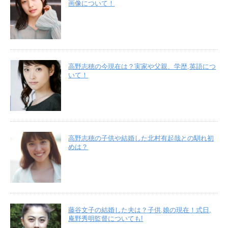
画像について！
高野志穂の今現在は？実家や父親、学歴,英語につ
いて！
高野志穂の子供や結婚した北村有起哉との馴れ初
めは？
藤谷文子の結婚した夫は？子供,娘の現在！式日,
庵野秀明監督についても!