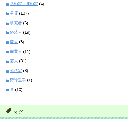
活動家・運動家
(4)
男優
(137)
研究者
(6)
経済人
(19)
職人
(3)
職業人
(11)
芸人
(31)
落語家
(6)
野球選手
(1)
食
(10)
タグ