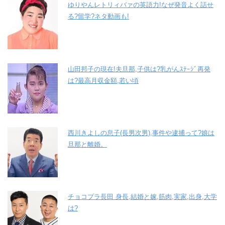
ゆりやんレトリィバァの英語力!なぜ発音よく話せ
る?留学?ネタ動画も!
山田邦子の現在!夫旦那,子供は?乳がんｽﾃｰｼﾞ再発
は?最高月収金額,若い頃
西川きよしの息子(長男次男),事件や逮捕って?娘は
旦那と離婚。
チョコプラ長田 身長,結婚と嫁,筋肉,実家,出身,大学
は?