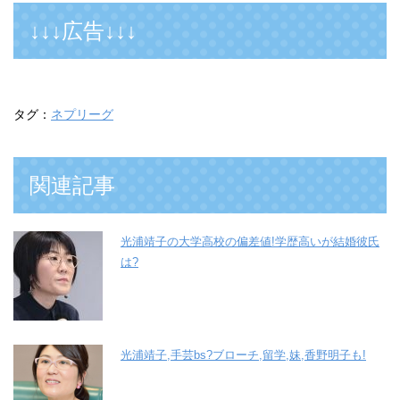
↓↓↓広告↓↓↓
タグ：
ネプリーグ
関連記事
光浦靖子の大学高校の偏差値!学歴高いが結婚彼氏
は?
光浦靖子,手芸bs?ブローチ,留学,妹,香野明子も!