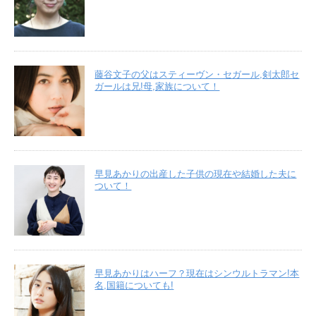
藤谷文子の父はスティーヴン・セガール,剣太郎セ
ガールは兄!母,家族について！
早見あかりの出産した子供の現在や結婚した夫に
ついて！
早見あかりはハーフ？現在はシンウルトラマン!本
名,国籍についても!