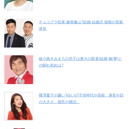
チョコプラ松尾 嫁画像は?結婚,結婚式,箱根の実家,
身長
綾小路きみまろの息子は東大の医者!結婚,嫁(妻)と
の馴れ初めは?
横澤夏子が嫌い?ゆいp?子供時代や高校、身長や顔
の大きさ。彼氏や婚活。