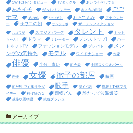
SWITCHインタビュー
TVタックル
あいつ今何してる
ごご
あさイチ
がっちりマンデー
きょうの料理
ナマ
わろてんか
その他
なつぞら
アナウンサ
サワコの朝
ー
ザ・ノンフィクション
サンジャポ
タレント
スタジオパーク
トット
スゴワザ
ドラマ
ノンストップ!
ハー
ちゃん!
ナレーター
メレ
ファッションモデル
トネットTV
プレバト
モデル
ンゲの気持ち
ワイドナショー
作家
俳優
半分、青い
司会者
土曜スタジオパーク
女優
徹子の部屋
映画
声優
歌手
朝だ!生です旅サラダ
爆報！THEフラ
深イイ話
西郷どん
誰だって波瀾爆笑
イデー
科捜研の女
越路吹雪物語
鉄腕ダッシュ
アーカイブ