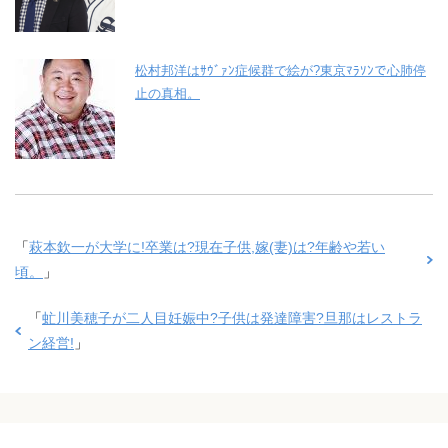
松村邦洋はｻｳﾞｧﾝ症候群で絵が?東京ﾏﾗｿﾝで心肺停
止の真相。
「
萩本欽一が大学に!卒業は?現在子供,嫁(妻)は?年齢や若い
頃。
」
「
虻川美穂子が二人目妊娠中?子供は発達障害?旦那はレストラ
ン経営!
」