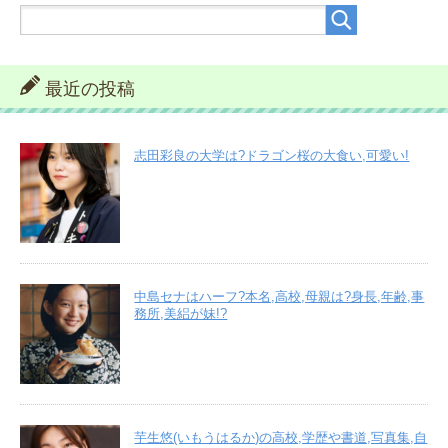
最近の投稿
志田彩良の大学は?ドラゴン桜の大食い,可愛い!
中島セナはハーフ?本名,高校,母親は?身長,年齢,事
務所,美絽が妹!?
芋生悠(いもうはるか)の高校,学歴や書道,写真集,自