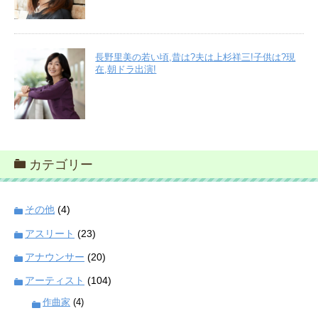
長野里美の若い頃,昔は?夫は上杉祥三!子供は?現
在,朝ドラ出演!
カテゴリー
その他
(4)
アスリート
(23)
アナウンサー
(20)
アーティスト
(104)
作曲家
(4)