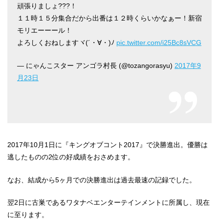
頑張りましょ???！
１１時１５分集合だから出番は１２時くらいかなぁー！新宿
モリエーーール！
よろしくおねしますヾ(´・∀・)ﾉ
pic.twitter.com/i25Bc8sVCG
— にゃんこスター アンゴラ村長 (@tozangorasyu)
2017年9
月23日
2017年10月1日に『キングオブコント2017』で決勝進出。優勝は
逃したものの2位の好成績をおさめます。
なお、結成から5ヶ月での決勝進出は過去最速の記録でした。
翌2日に古巣であるワタナベエンターテインメントに所属し、現在
に至ります。