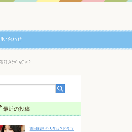
問い合わせ
好きﾀﾊﾞｺ好き?
最近の投稿
志田彩良の大学は?ドラゴ