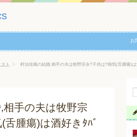
cs
お
ィスト
村治佳織の結婚,相手の夫は牧野宗永?子供は?病気(舌腫瘍)は酒
,相手の夫は牧野宗
(舌腫瘍)は酒好きﾀﾊﾞ