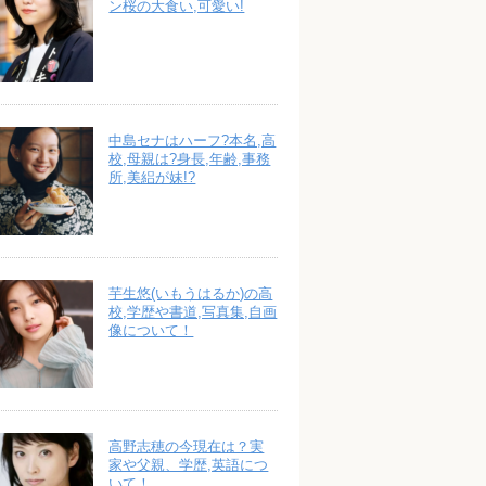
ン桜の大食い,可愛い!
中島セナはハーフ?本名,高
校,母親は?身長,年齢,事務
所,美絽が妹!?
芋生悠(いもうはるか)の高
校,学歴や書道,写真集,自画
像について！
高野志穂の今現在は？実
家や父親、学歴,英語につ
いて！