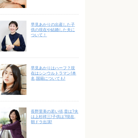
早見あかりの出産した子
供の現在や結婚した夫に
ついて！
早見あかりはハーフ？現
在はシンウルトラマン!本
名,国籍についても!
長野里美の若い頃,昔は?夫
は上杉祥三!子供は?現在,
朝ドラ出演!