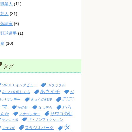
職業人
(11)
芸人
(31)
落語家
(6)
野球選手
(1)
食
(10)
タグ
SWITCHインタビュー
TVタックル
あさイチ
あいつ今何してる
が
ごご
ちりマンデー
きょうの料理
ナマ
わろ
その他
なつぞら
てんか
サワコの朝
アナウンサー
ザ・ノンフィクション
サンジャポ
タ
スタジオパーク
スゴワザ