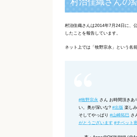
村治佳織さんの
村治佳織さんは2014年7月24日に
したことを報告しています。
ネット上では「牧野宗永」という名
#牧野宗永
さん お時間頂きあ
い。奥が深いな?
#出版
楽しみ
そしてやっぱり
#山崎拓巳
さ
がとうございます
#チベット
— 杏・Anne@OKINAWA (@An