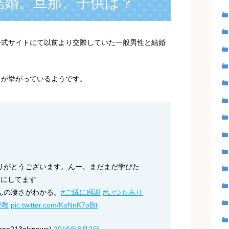
結婚。旦那、子供は？
、公式サイトにて以前より交際していた一般男性と結婚
前が挙がっているようです。
りがとうございます。んー。まだまだ学びた
にしてます
んの凄さがわかる。
#ご縁に感謝
#いつもあり
密教
pic.twitter.com/KoNnK7oBlt
ne213okinawa)
2016年8月2日