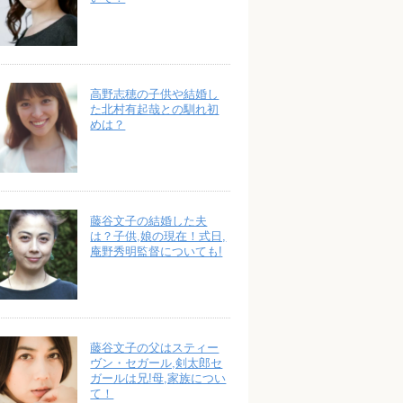
高野志穂の子供や結婚し
た北村有起哉との馴れ初
めは？
藤谷文子の結婚した夫
は？子供,娘の現在！式日,
庵野秀明監督についても!
藤谷文子の父はスティー
ヴン・セガール,剣太郎セ
ガールは兄!母,家族につい
て！