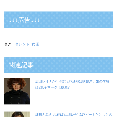
↓↓↓広告↓↓↓
タグ：
タレント
,
女優
関連記事
広田レオナがﾊﾞｲｾｸｼｬﾙ?旦那は吹越満。娘の学校
は?息子マークは慶應?
細川ふみえ 現在は?旦那,子供は?ビートたけしとの