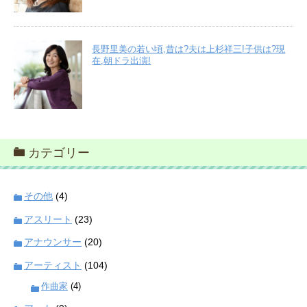
長野里美の若い頃,昔は?夫は上杉祥三!子供は?現
在,朝ドラ出演!
カテゴリー
その他
(4)
アスリート
(23)
アナウンサー
(20)
アーティスト
(104)
作曲家
(4)