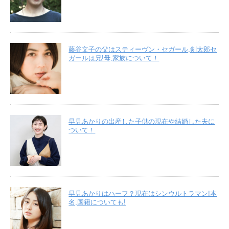
藤谷文子の父はスティーヴン・セガール,剣太郎セ
ガールは兄!母,家族について！
早見あかりの出産した子供の現在や結婚した夫に
ついて！
早見あかりはハーフ？現在はシンウルトラマン!本
名,国籍についても!