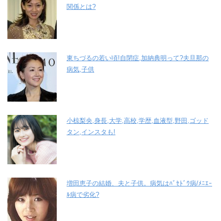
関係とは?
東ちづるの若い頃!自閉症,加納典明って?夫旦那の
病気,子供
小椋梨央,身長,大学,高校,学歴,血液型,野田,ゴッド
タン,インスタも!
増田恵子の結婚、夫と子供。病気はﾊﾞｾﾄﾞｳ病/ﾒﾆｴｰ
ﾙ病で劣化?