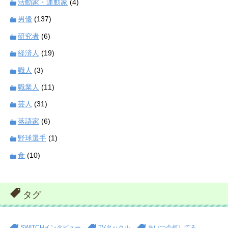
活動家・運動家
(4)
男優
(137)
研究者
(6)
経済人
(19)
職人
(3)
職業人
(11)
芸人
(31)
落語家
(6)
野球選手
(1)
食
(10)
タグ
SWITCHインタビュー
TVタックル
あいつ今何してる