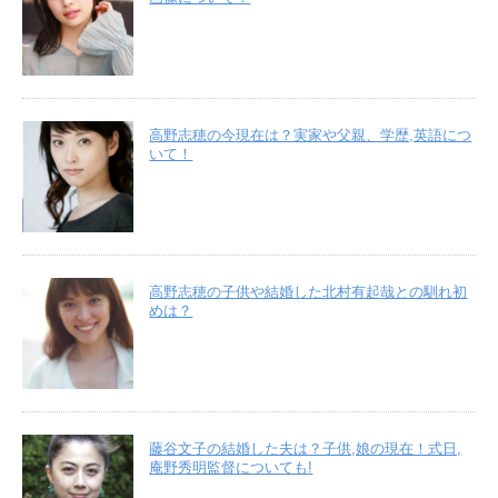
高野志穂の今現在は？実家や父親、学歴,英語につ
いて！
高野志穂の子供や結婚した北村有起哉との馴れ初
めは？
藤谷文子の結婚した夫は？子供,娘の現在！式日,
庵野秀明監督についても!