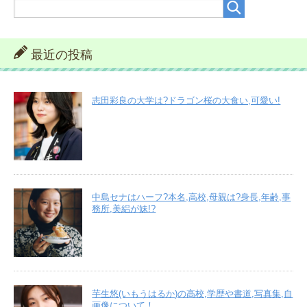
最近の投稿
志田彩良の大学は?ドラゴン桜の大食い,可愛い!
中島セナはハーフ?本名,高校,母親は?身長,年齢,事
務所,美絽が妹!?
芋生悠(いもうはるか)の高校,学歴や書道,写真集,自
画像について！