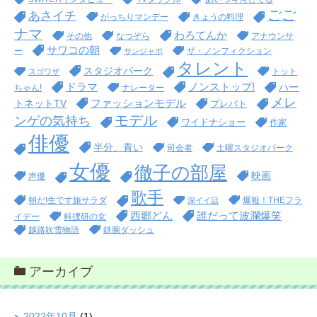
ごご
あさイチ
がっちりマンデー
きょうの料理
ナマ
わろてんか
その他
なつぞら
アナウンサ
サワコの朝
ー
ザ・ノンフィクション
サンジャポ
タレント
スタジオパーク
トット
スゴワザ
ドラマ
ノンストップ!
ハー
ちゃん!
ナレーター
メレ
ファッションモデル
トネットTV
プレバト
モデル
ンゲの気持ち
ワイドナショー
作家
俳優
半分、青い
司会者
土曜スタジオパーク
女優
徹子の部屋
映画
声優
歌手
朝だ!生です旅サラダ
爆報！THEフラ
深イイ話
西郷どん
誰だって波瀾爆笑
イデー
科捜研の女
越路吹雪物語
鉄腕ダッシュ
アーカイブ
2022年10月
(1)