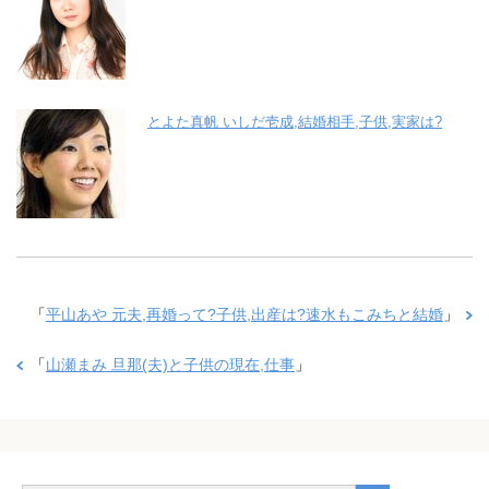
とよた真帆 いしだ壱成,結婚相手,子供,実家は?
「
平山あや 元夫,再婚って?子供,出産は?速水もこみちと結婚
」
「
山瀬まみ 旦那(夫)と子供の現在,仕事
」