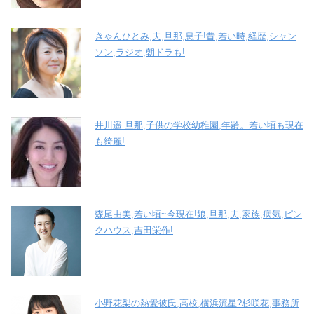
きゃんひとみ,夫,旦那,息子!昔,若い時,経歴,シャン
ソン,ラジオ,朝ドラも!
井川遥 旦那,子供の学校幼稚園,年齢。若い頃も現在
も綺麗!
森尾由美,若い頃~今現在!娘,旦那,夫,家族,病気,ピン
クハウス,吉田栄作!
小野花梨の熱愛彼氏,高校,横浜流星?杉咲花,事務所