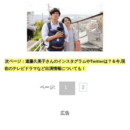
次ページ：遠藤久美子さんのインスタグラムやTwitterは？＆今,現
在のテレビドラマなど出演情報についても！
ページ:
1
2
広告