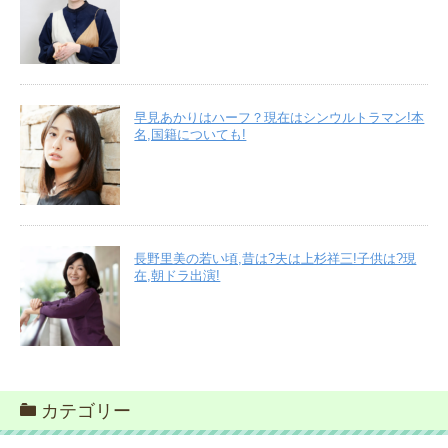
早見あかりはハーフ？現在はシンウルトラマン!本
名,国籍についても!
長野里美の若い頃,昔は?夫は上杉祥三!子供は?現
在,朝ドラ出演!
カテゴリー