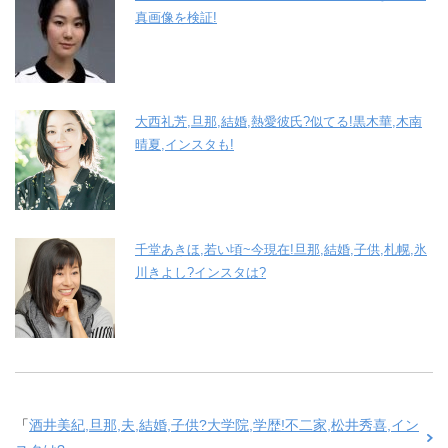
真画像を検証!
大西礼芳,旦那,結婚,熱愛彼氏?似てる!黒木華,木南
晴夏,インスタも!
千堂あきほ,若い頃~今現在!旦那,結婚,子供,札幌,氷
川きよし?インスタは?
「
酒井美紀,旦那,夫,結婚,子供?大学院,学歴!不二家,松井秀喜,イン