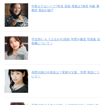
中島セナはハーフ?本名,高校,母親は?身長,年齢,事
務所,美絽が妹!?
芋生悠(いもうはるか)の高校,学歴や書道,写真集,自
画像について！
高野志穂の今現在は？実家や父親、学歴,英語につ
いて！