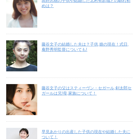
高野志穂の子供や結婚した北村有起哉との馴れ初
めは？
藤谷文子の結婚した夫は？子供,娘の現在！式日,
庵野秀明監督についても!
藤谷文子の父はスティーヴン・セガール,剣太郎セ
ガールは兄!母,家族について！
早見あかりの出産した子供の現在や結婚した夫に
ついて！