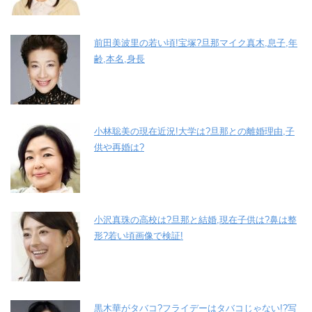
前田美波里の若い頃!宝塚?旦那マイク真木,息子,年
齢,本名,身長
小林聡美の現在近況!大学は?旦那との離婚理由,子
供や再婚は?
小沢真珠の高校は?旦那と結婚,現在子供は?鼻は整
形?若い頃画像で検証!
黒木華がタバコ?フライデーはタバコじゃない!?写