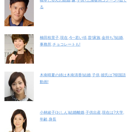
橋本じゅんの結婚,嫁,子供?三浦春馬コクーン?似て
る
楠田枝里子,現在,今~若い頃,昔!家族,金持ち?結婚,
事務所,チョコレートも!
木南晴夏の姉は木南清香!結婚,子供,彼氏は?韓国語
動画!
小林綾子(おしん)結婚離婚,子供出産,現在は?大学,
年齢,身長