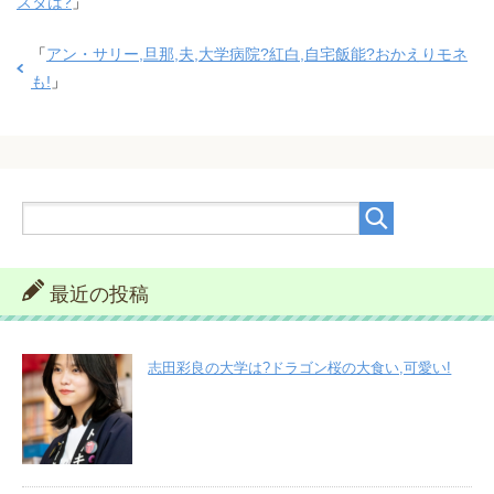
スタは?
」
「
アン・サリー,旦那,夫,大学病院?紅白,自宅飯能?おかえりモネ
も!
」
最近の投稿
志田彩良の大学は?ドラゴン桜の大食い,可愛い!