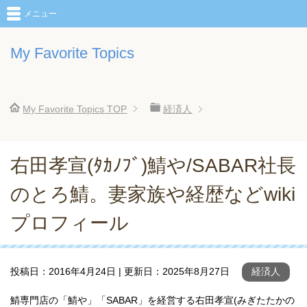
メニュー
My Favorite Topics
My Favorite Topics
TOP
経済人
右田孝宣(ﾀｶﾉﾌﾞ)鯖や/SABAR社長
のとろ鯖。妻家族や経歴などwiki
プロフィール
投稿日：
2016年4月24日
| 更新日：
2025年8月27日
経済人
鯖専門店の「鯖や」「SABAR」を経営する右田孝宣(みぎたたかの