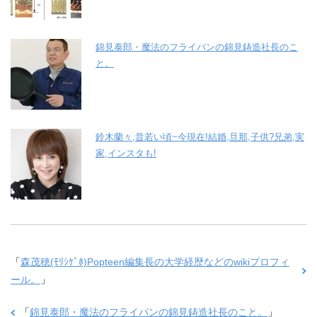
錦見泰郎・魔法のフライパンの錦見鋳造社長のこ
と。
鈴木蘭々,昔若い頃~今現在!結婚,旦那,子供?兄弟,実
家,インスタも!
「
森茂穂(ﾓﾘｼｹﾞﾎ)Popteen編集長の大学経歴などのwikiプロフィ
ール。
」
「
錦見泰郎・魔法のフライパンの錦見鋳造社長のこと。
」