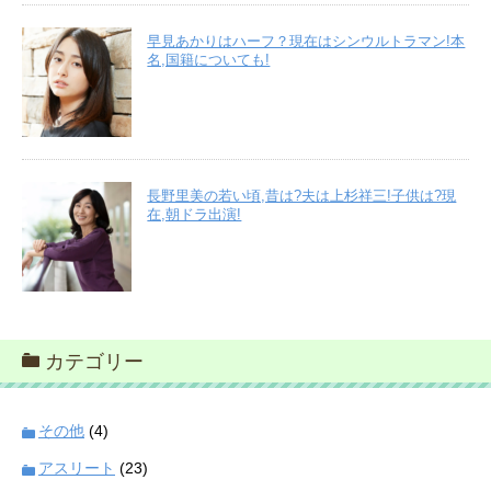
早見あかりはハーフ？現在はシンウルトラマン!本
名,国籍についても!
長野里美の若い頃,昔は?夫は上杉祥三!子供は?現
在,朝ドラ出演!
カテゴリー
その他
(4)
アスリート
(23)