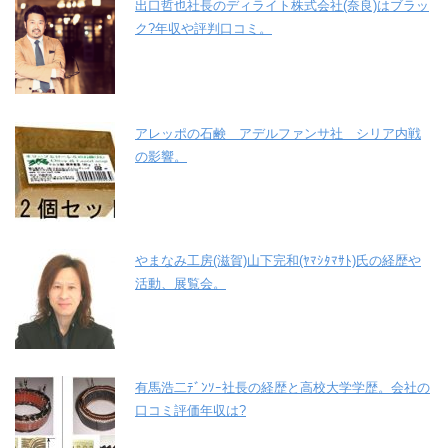
出口哲也社長のディライト株式会社(奈良)はブラッ
ク?年収や評判口コミ。
アレッポの石鹸 アデルファンサ社 シリア内戦
の影響。
やまなみ工房(滋賀)山下完和(ﾔﾏｼﾀﾏｻﾄ)氏の経歴や
活動、展覧会。
有馬浩二ﾃﾞﾝｿｰ社長の経歴と高校大学学歴。会社の
口コミ評価年収は?