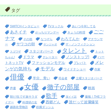
タグ
SWITCHインタビュー
TVタックル
あいつ今何してる
ごご
あさイチ
がっちりマンデー
きょうの料理
ナマ
わろてんか
その他
なつぞら
アナウンサ
サワコの朝
ー
ザ・ノンフィクション
サンジャポ
タレント
スタジオパーク
トット
スゴワザ
ドラマ
ノンストップ!
ハー
ちゃん!
ナレーター
メレ
ファッションモデル
トネットTV
プレバト
モデル
ンゲの気持ち
ワイドナショー
作家
俳優
半分、青い
司会者
土曜スタジオパーク
女優
徹子の部屋
映画
声優
歌手
朝だ!生です旅サラダ
爆報！THEフラ
深イイ話
西郷どん
誰だって波瀾爆笑
イデー
科捜研の女
越路吹雪物語
鉄腕ダッシュ