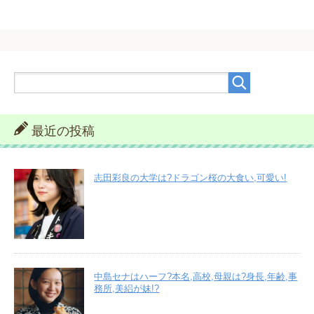
最近の投稿
志田彩良の大学は?ドラゴン桜の大食い,可愛い!
中島セナはハーフ?本名,高校,母親は?身長,年齢,事
務所,美絽が妹!?