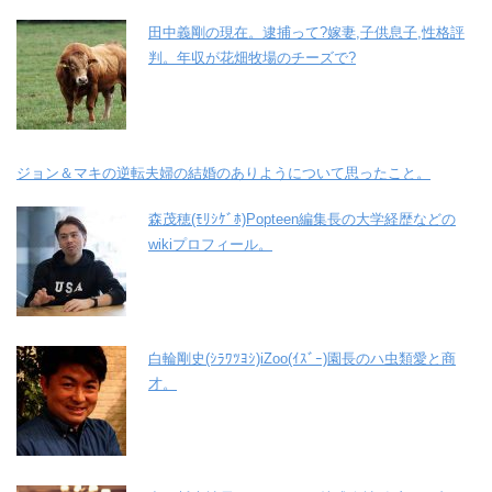
田中義剛の現在。逮捕って?嫁妻,子供息子,性格評
判。年収が花畑牧場のチーズで?
ジョン＆マキの逆転夫婦の結婚のありようについて思ったこと。
森茂穂(ﾓﾘｼｹﾞﾎ)Popteen編集長の大学経歴などの
wikiプロフィール。
白輪剛史(ｼﾗﾜﾂﾖｼ)iZoo(ｲｽﾞｰ)園長のハ虫類愛と商
才。