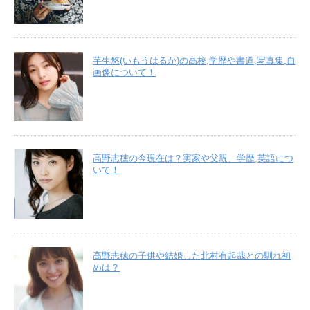
芋生悠(いもうはるか)の高校,学歴や書道,写真集,自
画像について！
高野志穂の今現在は？実家や父親、学歴,英語につ
いて！
高野志穂の子供や結婚した北村有起哉との馴れ初
めは？