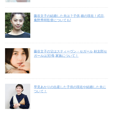
藤谷文子の結婚した夫は？子供,娘の現在！式日,
庵野秀明監督についても!
藤谷文子の父はスティーヴン・セガール,剣太郎セ
ガールは兄!母,家族について！
早見あかりの出産した子供の現在や結婚した夫に
ついて！