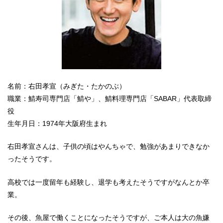
名前：右田孝宣（みぎた・たかのぶ）
職業：鯖寿司専門店「鯖や」、鯖料理専門店「SABAR」代表取締
役
生年月日：1974年大阪府生まれ
右田孝宣さんは、子供の頃はやんちゃで、勉強があまりできなか
ったそうです。
高校では一度留年も経験し、退学も考えたそうですがなんとか卒
業。
その後、魚屋で働くことになったそうですが、ご本人は大の魚嫌