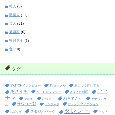
職人
(3)
職業人
(11)
芸人
(31)
落語家
(6)
野球選手
(1)
食
(10)
タグ
SWITCHインタビュー
TVタックル
あいつ今何してる
ごご
あさイチ
がっちりマンデー
きょうの料理
ナマ
わろてんか
その他
なつぞら
アナウンサ
サワコの朝
ー
ザ・ノンフィクション
サンジャポ
タレント
スタジオパーク
トット
スゴワザ