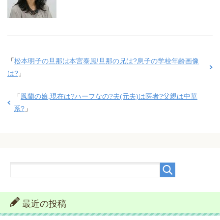
「
松本明子の旦那は本宮泰風!旦那の兄は?息子の学校年齢画像
は?
」
「
鳳蘭の娘,現在は?ハーフなの?夫(元夫)は医者?父親は中華
系?
」
最近の投稿