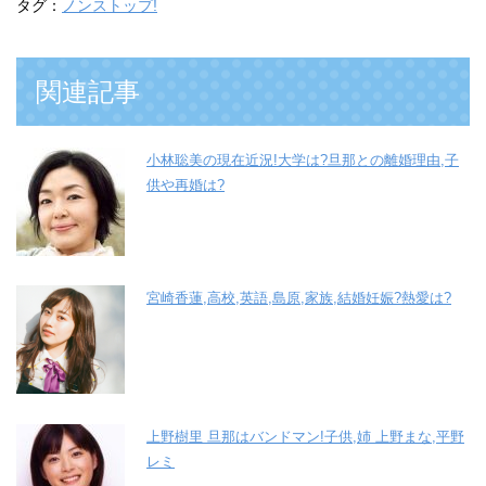
タグ：
ノンストップ!
関連記事
小林聡美の現在近況!大学は?旦那との離婚理由,子
供や再婚は?
宮崎香蓮,高校,英語,島原,家族,結婚妊娠?熱愛は?
上野樹里 旦那はバンドマン!子供,姉 上野まな,平野
レミ