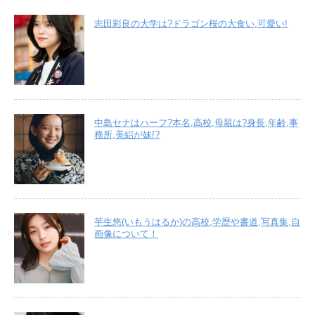
志田彩良の大学は?ドラゴン桜の大食い,可愛い!
中島セナはハーフ?本名,高校,母親は?身長,年齢,事
務所,美絽が妹!?
芋生悠(いもうはるか)の高校,学歴や書道,写真集,自
画像について！