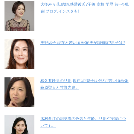
大後寿々花,結婚,熱愛彼氏?子役,高校,学歴,昔~今現
在!ブログ,インスタも!
浅野温子 現在と若い頃画像!夫が認知症?息子は?
和久井映見の旦那,現在は?息子はｲｹﾒﾝ?若い頃画像,
萩原聖人と竹野内豊。
木村多江の割烹着の色気と年齢。旦那や実家につ
いても。