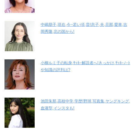
中嶋朋子,現在,今~若い頃,昔!息子,夫,旦那,愛車,吉
岡秀隆,北の国から!
小柳ルミ子の転身,ｻｯｶｰ解説者へ!きっかけ,ｻｯｶｰﾉｰﾄ
や知識の評判は?
池田朱那,高校中学,学歴!野球,写真集,ヤングキング,
血液型,インスタも!