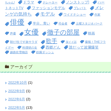
ドラマ
ノンストップ!
ハー
ちゃん!
ナレーター
メレ
ファッションモデル
トネットTV
プレバト
モデル
ンゲの気持ち
ワイドナショー
作家
俳優
半分、青い
司会者
土曜スタジオパーク
女優
徹子の部屋
映画
声優
歌手
朝だ!生です旅サラダ
爆報！THEフラ
深イイ話
西郷どん
誰だって波瀾爆笑
イデー
科捜研の女
越路吹雪物語
鉄腕ダッシュ
アーカイブ
2022年10月
(1)
2022年9月
(1)
2022年6月
(2)
2022年5月
(13)