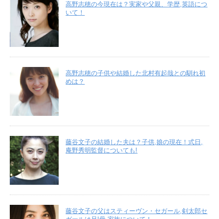
高野志穂の今現在は？実家や父親、学歴,英語につ
いて！
高野志穂の子供や結婚した北村有起哉との馴れ初
めは？
藤谷文子の結婚した夫は？子供,娘の現在！式日,
庵野秀明監督についても!
藤谷文子の父はスティーヴン・セガール,剣太郎セ