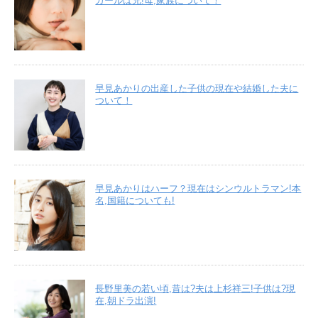
ガールは兄!母,家族について！
早見あかりの出産した子供の現在や結婚した夫に
ついて！
早見あかりはハーフ？現在はシンウルトラマン!本
名,国籍についても!
長野里美の若い頃,昔は?夫は上杉祥三!子供は?現
在,朝ドラ出演!