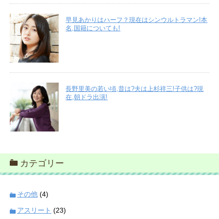
早見あかりはハーフ？現在はシンウルトラマン!本
名,国籍についても!
長野里美の若い頃,昔は?夫は上杉祥三!子供は?現
在,朝ドラ出演!
カテゴリー
その他
(4)
アスリート
(23)