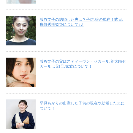
藤谷文子の結婚した夫は？子供,娘の現在！式日,
庵野秀明監督についても!
藤谷文子の父はスティーヴン・セガール,剣太郎セ
ガールは兄!母,家族について！
早見あかりの出産した子供の現在や結婚した夫に
ついて！