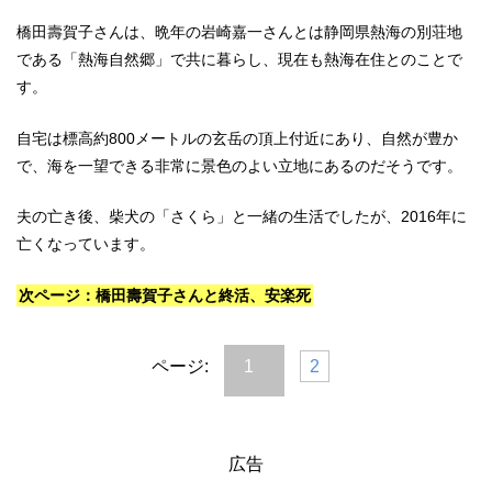
橋田壽賀子さんは、晩年の岩崎嘉一さんとは静岡県熱海の別荘地
である「熱海自然郷」で共に暮らし、現在も熱海在住とのことで
す。
自宅は標高約800メートルの玄岳の頂上付近にあり、自然が豊か
で、海を一望できる非常に景色のよい立地にあるのだそうです。
夫の亡き後、柴犬の「さくら」と一緒の生活でしたが、2016年に
亡くなっています。
次ページ：橋田壽賀子さんと終活、安楽死
ページ:
1
2
広告