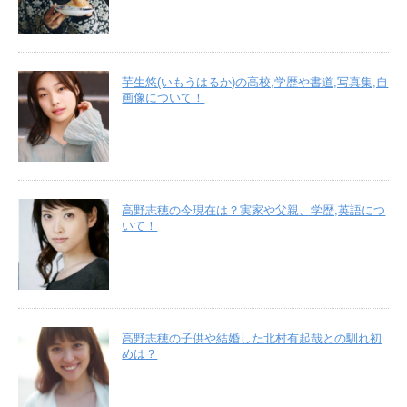
芋生悠(いもうはるか)の高校,学歴や書道,写真集,自
画像について！
高野志穂の今現在は？実家や父親、学歴,英語につ
いて！
高野志穂の子供や結婚した北村有起哉との馴れ初
めは？