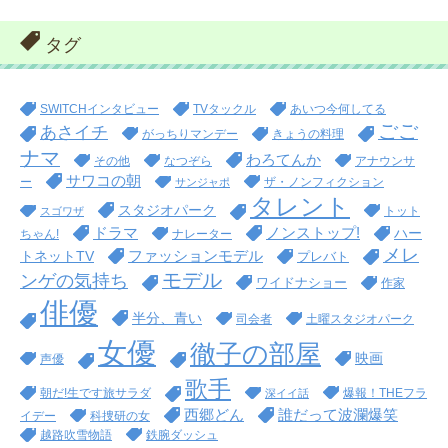
タグ
SWITCHインタビュー
TVタックル
あいつ今何してる
ごご
あさイチ
がっちりマンデー
きょうの料理
ナマ
わろてんか
その他
なつぞら
アナウンサ
サワコの朝
ー
ザ・ノンフィクション
サンジャポ
タレント
スタジオパーク
トット
スゴワザ
ドラマ
ノンストップ!
ハー
ちゃん!
ナレーター
メレ
ファッションモデル
トネットTV
プレバト
モデル
ンゲの気持ち
ワイドナショー
作家
俳優
半分、青い
司会者
土曜スタジオパーク
女優
徹子の部屋
映画
声優
歌手
朝だ!生です旅サラダ
爆報！THEフラ
深イイ話
西郷どん
誰だって波瀾爆笑
イデー
科捜研の女
越路吹雪物語
鉄腕ダッシュ