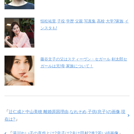
恒松祐里,子役,学歴,父親,写真集,高校,大学?家族,イ
ンスタも!
藤谷文子の父はスティーヴン・セガール,剣太郎セ
ガールは兄!母,家族について！
「
辻仁成と中山美穂 離婚原因理由,なれそめ,子供(息子)の画像,現
在は?
」
「
湯川れい子の直也とは?息子は?夫は田村?進?若い頃画像
」