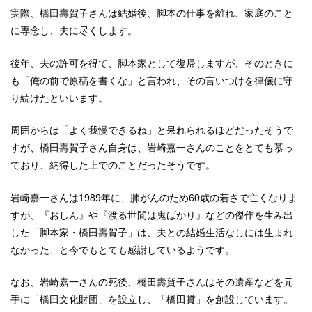
実際、橋田壽賀子さんは結婚後、脚本の仕事を離れ、家庭のこと
に専念し、夫に尽くします。
後年、夫の許可を得て、脚本家として復帰しますが、そのときに
も「俺の前で原稿を書くな」と言われ、その言いつけを律儀に守
り続けたといいます。
周囲からは「よく我慢できるね」と呆れられるほどだったそうで
すが、橋田壽賀子さん自身は、岩崎嘉一さんのことをとても慕っ
ており、納得した上でのことだったそうです。
岩崎嘉一さんは1989年に、肺がんのため60歳の若さで亡くなりま
すが、『おしん』や『渡る世間は鬼ばかり』などの傑作を生み出
した「脚本家・橋田壽賀子」は、夫との結婚生活なしには生まれ
なかった、と今でもとても感謝しているようです。
なお、岩崎嘉一さんの死後、橋田壽賀子さんはその遺産などを元
手に「橋田文化財団」を設立し、「橋田賞」を創設しています。