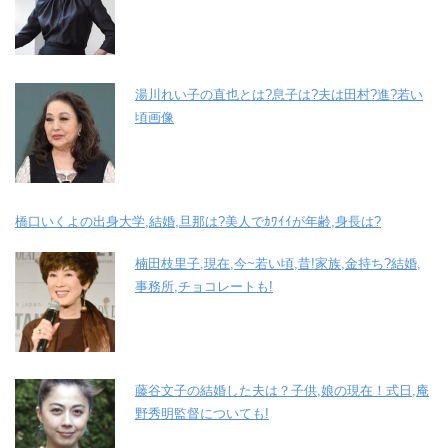
湯川れい子の直也とは?息子は?夫は田村?進?若い
頃画像
橋口いくよの出身大学,結婚,旦那は?美人でｶﾜｲｲが年齢,身長は?
楠田枝里子,現在,今~若い頃,昔!家族,金持ち?結婚,
事務所,チョコレートも!
藤谷文子の結婚した夫は？子供,娘の現在！式日,庵
野秀明監督についても!