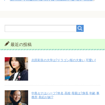
最近の投稿
志田彩良の大学は?ドラゴン桜の大食い,可愛い!
中島セナはハーフ?本名,高校,母親は?身長,年齢,事
務所,美絽が妹!?