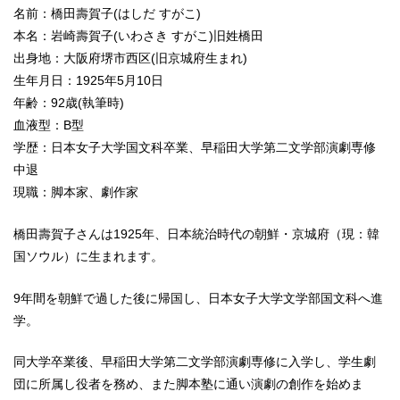
名前：橋田壽賀子(はしだ すがこ)
本名：岩崎壽賀子(いわさき すがこ)旧姓橋田
出身地：大阪府堺市西区(旧京城府生まれ)
生年月日：1925年5月10日
年齢：92歳(執筆時)
血液型：B型
学歴：日本女子大学国文科卒業、早稲田大学第二文学部演劇専修
中退
現職：脚本家、劇作家
橋田壽賀子さんは1925年、日本統治時代の朝鮮・京城府（現：韓
国ソウル）に生まれます。
9年間を朝鮮で過した後に帰国し、日本女子大学文学部国文科へ進
学。
同大学卒業後、早稲田大学第二文学部演劇専修に入学し、学生劇
団に所属し役者を務め、また脚本塾に通い演劇の創作を始めま