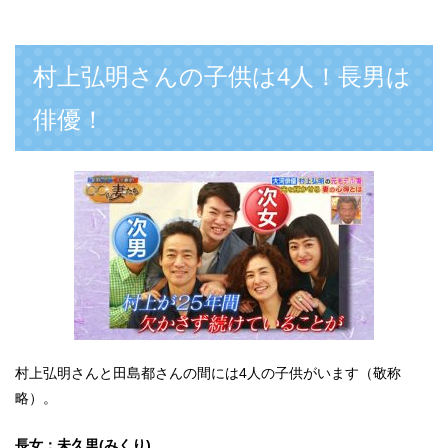
村上弘明さんの子供は4人！長男は
俳優！
村上弘明さんと田島都さんの間には4人の子供がいます（敬称
略）。
長女：未久里(みくり)