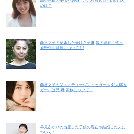
高野志穂の子供や結婚した北村有起哉との馴れ初
めは？
藤谷文子の結婚した夫は？子供,娘の現在！式日,
庵野秀明監督についても!
藤谷文子の父はスティーヴン・セガール,剣太郎セ
ガールは兄!母,家族について！
早見あかりの出産した子供の現在や結婚した夫に
ついて！