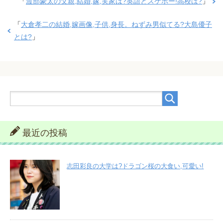
「
渡部豪太の父親,結婚,嫁,実家は?英語とスケボー!高校は?
」
「
大倉孝二の結婚,嫁画像,子供,身長。ねずみ男似てる?大島優子
とは?
」
最近の投稿
志田彩良の大学は?ドラゴン桜の大食い,可愛い!