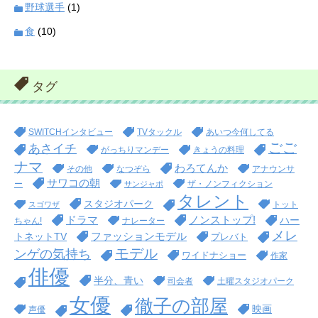
野球選手
(1)
食
(10)
タグ
SWITCHインタビュー
TVタックル
あいつ今何してる
ごご
あさイチ
がっちりマンデー
きょうの料理
ナマ
わろてんか
その他
なつぞら
アナウンサ
サワコの朝
ー
ザ・ノンフィクション
サンジャポ
タレント
スタジオパーク
トット
スゴワザ
ドラマ
ノンストップ!
ハー
ちゃん!
ナレーター
メレ
ファッションモデル
トネットTV
プレバト
モデル
ンゲの気持ち
ワイドナショー
作家
俳優
半分、青い
司会者
土曜スタジオパーク
女優
徹子の部屋
映画
声優