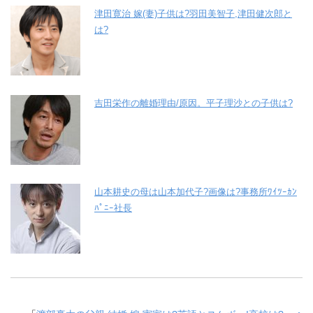
津田寛治 嫁(妻)子供は?羽田美智子,津田健次郎と
は?
吉田栄作の離婚理由/原因。平子理沙との子供は?
山本耕史の母は山本加代子?画像は?事務所ﾜｲﾂｰｶﾝ
ﾊﾟﾆｰ社長