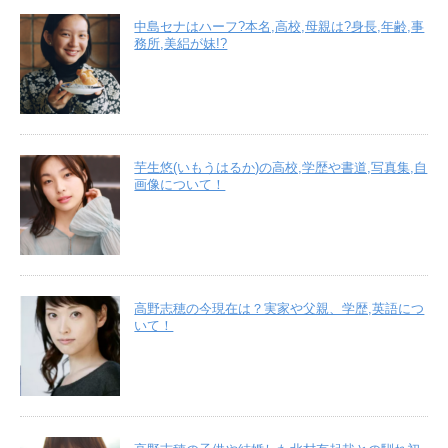
中島セナはハーフ?本名,高校,母親は?身長,年齢,事
務所,美絽が妹!?
芋生悠(いもうはるか)の高校,学歴や書道,写真集,自
画像について！
高野志穂の今現在は？実家や父親、学歴,英語につ
いて！