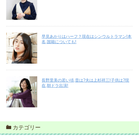
早見あかりはハーフ？現在はシンウルトラマン!本
名,国籍についても!
長野里美の若い頃,昔は?夫は上杉祥三!子供は?現
在,朝ドラ出演!
カテゴリー