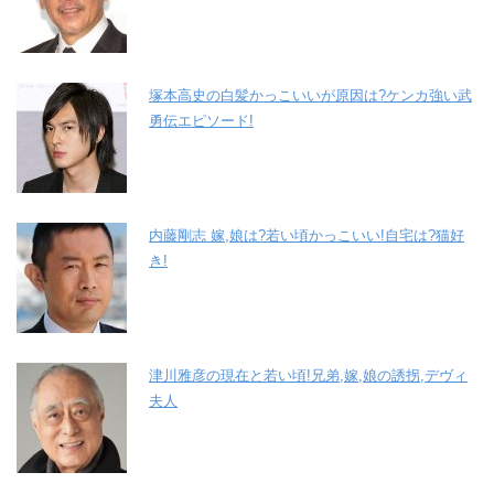
塚本高史の白髪かっこいいが原因は?ケンカ強い武
勇伝エピソード!
内藤剛志 嫁,娘は?若い頃かっこいい!自宅は?猫好
き!
津川雅彦の現在と若い頃!兄弟,嫁,娘の誘拐,デヴィ
夫人