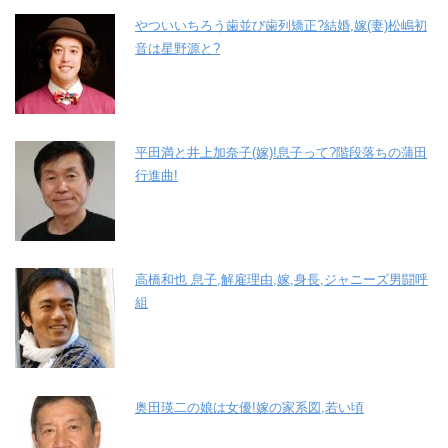
やついいちろう歯並び歯列矯正?結婚,嫁(妻)松嶋初
音は星野源と?
平田満と井上加奈子(嫁)!息子って?階段落ちの蒲田
行進曲!
高橋和也 息子,解雇理由,嫁,身長,ジャニーズ男闘呼
組
奥田瑛二の娘は女優!嫁の家系図,若い頃