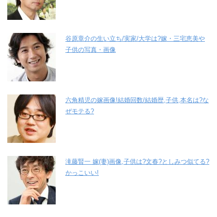
谷原章介の生い立ち/実家/大学は?嫁・三宅恵美や
子供の写真・画像
六角精児の嫁画像!結婚回数/結婚歴,子供,本名は?な
ぜモテる?
滝藤賢一 嫁(妻)画像,子供は?文春?としみつ似てる?
かっこいい!