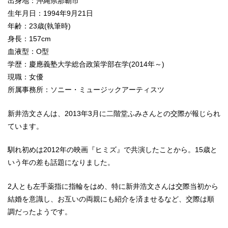
出身地：沖縄県那覇市
生年月日：1994年9月21日
年齢：23歳(執筆時)
身長：157cm
血液型：O型
学歴：慶應義塾大学総合政策学部在学(2014年～)
現職：女優
所属事務所：ソニー・ミュージックアーティスツ
新井浩文さんは、2013年3月に二階堂ふみさんとの交際が報じられ
ています。
馴れ初めは2012年の映画『ヒミズ』で共演したことから。15歳と
いう年の差も話題になりました。
2人とも左手薬指に指輪をはめ、特に新井浩文さんは交際当初から
結婚を意識し、お互いの両親にも紹介を済ませるなど、交際は順
調だったようです。