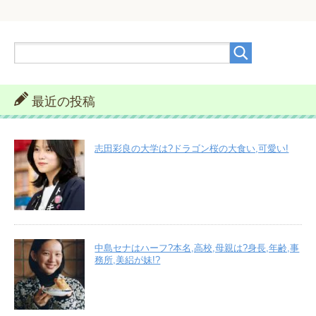
最近の投稿
志田彩良の大学は?ドラゴン桜の大食い,可愛い!
中島セナはハーフ?本名,高校,母親は?身長,年齢,事
務所,美絽が妹!?