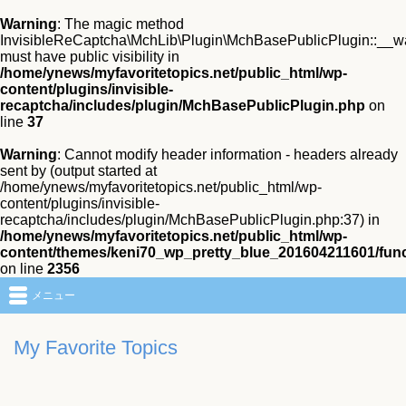
Warning
: The magic method
InvisibleReCaptcha\MchLib\Plugin\MchBasePublicPlugin::__w
must have public visibility in
/home/ynews/myfavoritetopics.net/public_html/wp-
content/plugins/invisible-
recaptcha/includes/plugin/MchBasePublicPlugin.php
on
line
37
Warning
: Cannot modify header information - headers already
sent by (output started at
/home/ynews/myfavoritetopics.net/public_html/wp-
content/plugins/invisible-
recaptcha/includes/plugin/MchBasePublicPlugin.php:37) in
/home/ynews/myfavoritetopics.net/public_html/wp-
content/themes/keni70_wp_pretty_blue_201604211601/fun
on line
2356
メニュー
My Favorite Topics