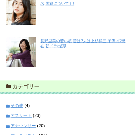
名,国籍についても!
長野里美の若い頃,昔は?夫は上杉祥三!子供は?現
在,朝ドラ出演!
カテゴリー
その他
(4)
アスリート
(23)
アナウンサー
(20)