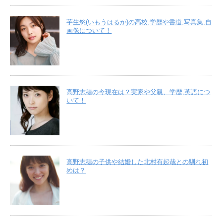
芋生悠(いもうはるか)の高校,学歴や書道,写真集,自
画像について！
高野志穂の今現在は？実家や父親、学歴,英語につ
いて！
高野志穂の子供や結婚した北村有起哉との馴れ初
めは？