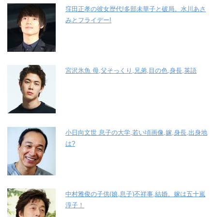
窪田正孝の彼女歴代!多部未華子と破局。水川あさ
みとフライデー!
宮沢氷魚 母,父そっくり,兄弟,目の色,身長,英語
小日向文世 息子の大学,若い頃画像,嫁,身長,出身地
は?
中村雅俊の子供(娘,息子)不祥事,結婚。嫁は五十嵐
淳子！