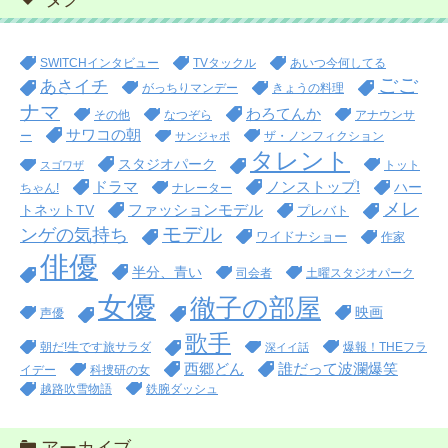
SWITCHインタビュー
TVタックル
あいつ今何してる
ごご
あさイチ
がっちりマンデー
きょうの料理
ナマ
わろてんか
その他
なつぞら
アナウンサ
サワコの朝
ー
ザ・ノンフィクション
サンジャポ
タレント
スタジオパーク
トット
スゴワザ
ドラマ
ノンストップ!
ハー
ちゃん!
ナレーター
メレ
ファッションモデル
トネットTV
プレバト
モデル
ンゲの気持ち
ワイドナショー
作家
俳優
半分、青い
司会者
土曜スタジオパーク
女優
徹子の部屋
映画
声優
歌手
朝だ!生です旅サラダ
爆報！THEフラ
深イイ話
西郷どん
誰だって波瀾爆笑
イデー
科捜研の女
越路吹雪物語
鉄腕ダッシュ
アーカイブ