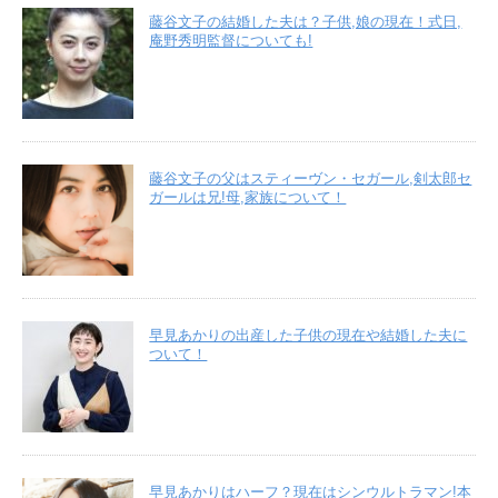
藤谷文子の結婚した夫は？子供,娘の現在！式日,
庵野秀明監督についても!
藤谷文子の父はスティーヴン・セガール,剣太郎セ
ガールは兄!母,家族について！
早見あかりの出産した子供の現在や結婚した夫に
ついて！
早見あかりはハーフ？現在はシンウルトラマン!本