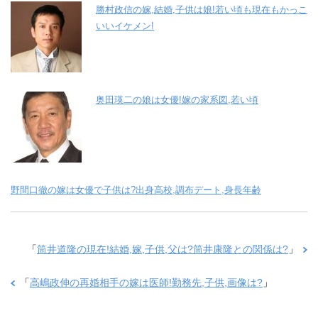
勝村政信の嫁,結婚,子供は娘!若い頃も現在もかっこ
いいイケメン!
奥田瑛二の娘は女優!嫁の家系図,若い頃
野間口徹の嫁は女優で子供は?出身高校,調布デート,身長年齢
「
筒井道隆の現在!結婚,嫁,子供,父は?筒井康隆との関係は?
」
「
高嶋政伸の再婚相手の嫁は医師!勤務先,子供,画像は?
」