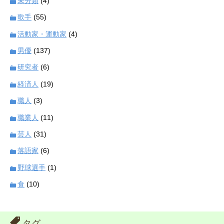
未分類
(4)
歌手
(55)
活動家・運動家
(4)
男優
(137)
研究者
(6)
経済人
(19)
職人
(3)
職業人
(11)
芸人
(31)
落語家
(6)
野球選手
(1)
食
(10)
タグ