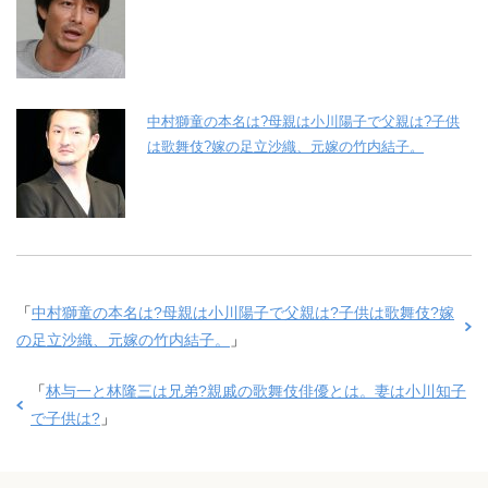
中村獅童の本名は?母親は小川陽子で父親は?子供
は歌舞伎?嫁の足立沙織、元嫁の竹内結子。
「
中村獅童の本名は?母親は小川陽子で父親は?子供は歌舞伎?嫁
の足立沙織、元嫁の竹内結子。
」
「
林与一と林隆三は兄弟?親戚の歌舞伎俳優とは。妻は小川知子
で子供は?
」