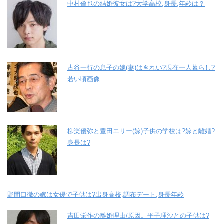
中村倫也の結婚彼女は?大学高校,身長,年齢は？
古谷一行の息子の嫁(妻)はきれい?現在一人暮らし?
若い頃画像
柳楽優弥と豊田エリー(嫁)子供の学校は?嫁と離婚?
身長は?
野間口徹の嫁は女優で子供は?出身高校,調布デート,身長年齢
吉田栄作の離婚理由/原因。平子理沙との子供は?