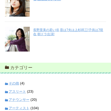
長野里美の若い頃,昔は?夫は上杉祥三!子供は?現
在,朝ドラ出演!
カテゴリー
その他
(4)
アスリート
(23)
アナウンサー
(20)
アーティスト
(104)