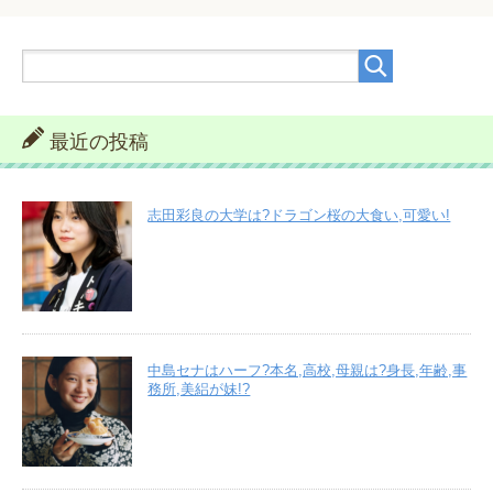
最近の投稿
志田彩良の大学は?ドラゴン桜の大食い,可愛い!
中島セナはハーフ?本名,高校,母親は?身長,年齢,事
務所,美絽が妹!?