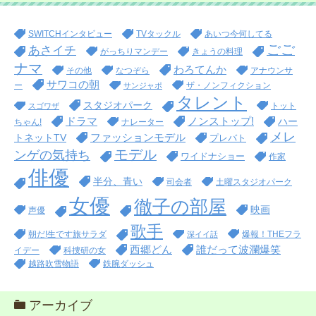
SWITCHインタビュー
TVタックル
あいつ今何してる
ごご
あさイチ
がっちりマンデー
きょうの料理
ナマ
わろてんか
その他
なつぞら
アナウンサ
サワコの朝
ー
ザ・ノンフィクション
サンジャポ
タレント
スタジオパーク
トット
スゴワザ
ドラマ
ノンストップ!
ハー
ちゃん!
ナレーター
メレ
ファッションモデル
トネットTV
プレバト
モデル
ンゲの気持ち
ワイドナショー
作家
俳優
半分、青い
司会者
土曜スタジオパーク
女優
徹子の部屋
映画
声優
歌手
朝だ!生です旅サラダ
爆報！THEフラ
深イイ話
西郷どん
誰だって波瀾爆笑
イデー
科捜研の女
越路吹雪物語
鉄腕ダッシュ
アーカイブ