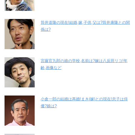
筒井道隆の現在!結婚,嫁,子供,父は?筒井康隆との関
係は?
宮藤官九郎の娘の学校,名前は?嫁は八反田リコ!年
齢,画像など
小倉一郎の結婚は再婚!まき(嫁)との現在!息子は俳
優?娘は?