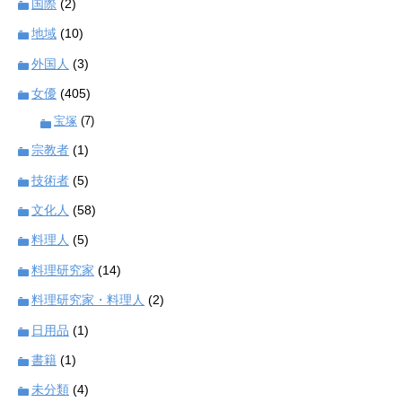
国際
(2)
地域
(10)
外国人
(3)
女優
(405)
宝塚
(7)
宗教者
(1)
技術者
(5)
文化人
(58)
料理人
(5)
料理研究家
(14)
料理研究家・料理人
(2)
日用品
(1)
書籍
(1)
未分類
(4)