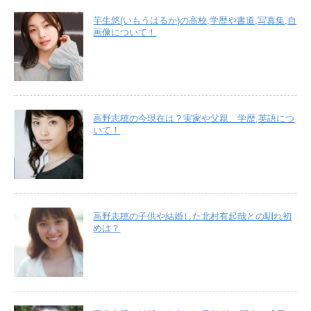
芋生悠(いもうはるか)の高校,学歴や書道,写真集,自
画像について！
高野志穂の今現在は？実家や父親、学歴,英語につ
いて！
高野志穂の子供や結婚した北村有起哉との馴れ初
めは？