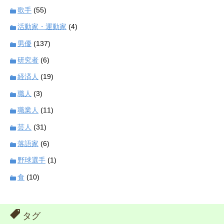
歌手
(55)
活動家・運動家
(4)
男優
(137)
研究者
(6)
経済人
(19)
職人
(3)
職業人
(11)
芸人
(31)
落語家
(6)
野球選手
(1)
食
(10)
タグ