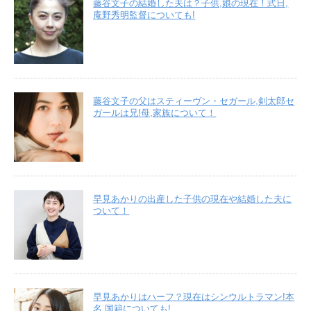
藤谷文子の結婚した夫は？子供,娘の現在！式日,
庵野秀明監督についても!
藤谷文子の父はスティーヴン・セガール,剣太郎セ
ガールは兄!母,家族について！
早見あかりの出産した子供の現在や結婚した夫に
ついて！
早見あかりはハーフ？現在はシンウルトラマン!本
名,国籍についても!