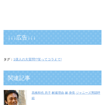
↓↓↓広告↓↓↓
タグ：
1億人の大質問!?笑ってコラえて!
関連記事
高橋和也 息子,解雇理由,嫁,身長,ジャニーズ男闘呼
組