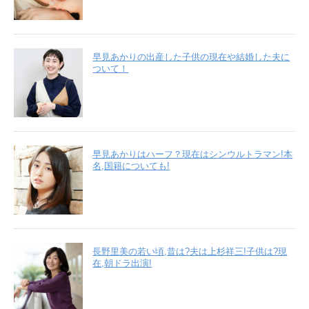
早見あかりの出産した子供の現在や結婚した夫に
ついて！
早見あかりはハーフ？現在はシンウルトラマン!本
名,国籍についても!
長野里美の若い頃,昔は?夫は上杉祥三!子供は?現
在,朝ドラ出演!