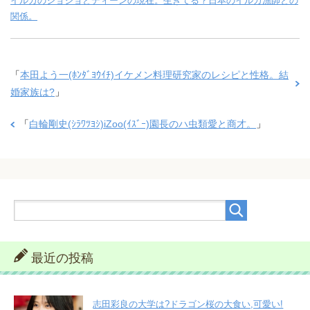
イルカのジョジョとディーンの現在。生きてる？日本のイルカ漁師との
関係。
「
本田よう一(ﾎﾝﾀﾞﾖｳｲﾁ)イケメン料理研究家のレシピと性格。結
婚家族は?
」
「
白輪剛史(ｼﾗﾜﾂﾖｼ)iZoo(ｲｽﾞｰ)園長のハ虫類愛と商才。
」
最近の投稿
志田彩良の大学は?ドラゴン桜の大食い,可愛い!