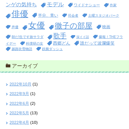
モデル
ンゲの気持ち
ワイドナショー
作家
俳優
半分、青い
司会者
土曜スタジオパーク
女優
徹子の部屋
映画
声優
歌手
朝だ!生です旅サラダ
爆報！THEフラ
深イイ話
西郷どん
誰だって波瀾爆笑
イデー
科捜研の女
越路吹雪物語
鉄腕ダッシュ
アーカイブ
2022年10月
(1)
2022年9月
(1)
2022年6月
(2)
2022年5月
(13)
2022年4月
(10)