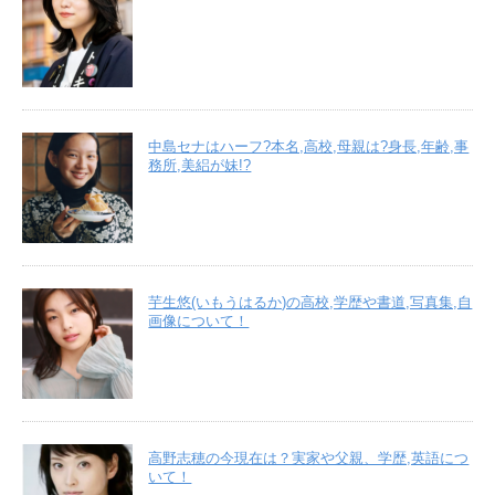
中島セナはハーフ?本名,高校,母親は?身長,年齢,事
務所,美絽が妹!?
芋生悠(いもうはるか)の高校,学歴や書道,写真集,自
画像について！
高野志穂の今現在は？実家や父親、学歴,英語につ
いて！