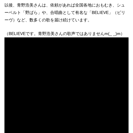
以後、青野浩美さんは、依頼があれば全国各地におもむき、シュ
ーベルト「野ばら」や、合唱曲として有名な「BELIEVE」（ビリ
ーヴ）など、数多くの歌を届け続けています。
（BELIEVEです。青野浩美さんの歌声ではありませんm(_ _)m）