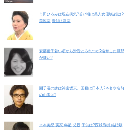
市田ひろみは現在病気?若い頃は美人女優!結婚は?
美容室,着付け教室
安藤優子若い頃から滑舌とろれつが?略奪した旦那
が嫌い?
園子温の嫁は神楽坂恵。国籍は日本人?本名や名前
の由来は?
木本美紀 実家,年齢,父親,子供は?西城秀樹 結婚馴