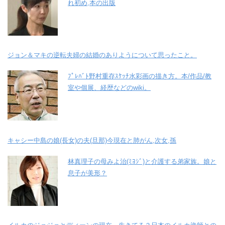
れ初め,本の出版
ジョン＆マキの逆転夫婦の結婚のありようについて思ったこと。
ﾌﾟﾚﾊﾞﾄ野村重存ｽｹｯﾁ水彩画の描き方。本/作品/教
室や個展、経歴などのwiki。
キャシー中島の娘(長女)の夫(旦那)今現在と肺がん,次女,孫
林真理子の母みよ治(ﾐﾖｼﾞ)と介護する弟家族。娘と
息子が美形？