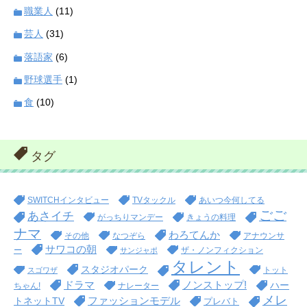
職業人
(11)
芸人
(31)
落語家
(6)
野球選手
(1)
食
(10)
タグ
SWITCHインタビュー
TVタックル
あいつ今何してる
ごご
あさイチ
がっちりマンデー
きょうの料理
ナマ
わろてんか
その他
なつぞら
アナウンサ
サワコの朝
ー
ザ・ノンフィクション
サンジャポ
タレント
スタジオパーク
トット
スゴワザ
ドラマ
ノンストップ!
ハー
ちゃん!
ナレーター
メレ
ファッションモデル
トネットTV
プレバト