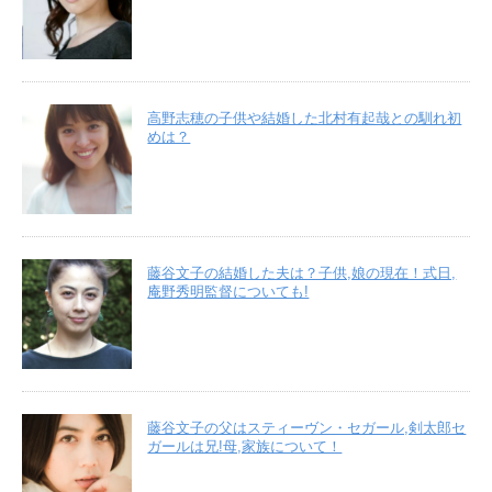
高野志穂の子供や結婚した北村有起哉との馴れ初
めは？
藤谷文子の結婚した夫は？子供,娘の現在！式日,
庵野秀明監督についても!
藤谷文子の父はスティーヴン・セガール,剣太郎セ
ガールは兄!母,家族について！