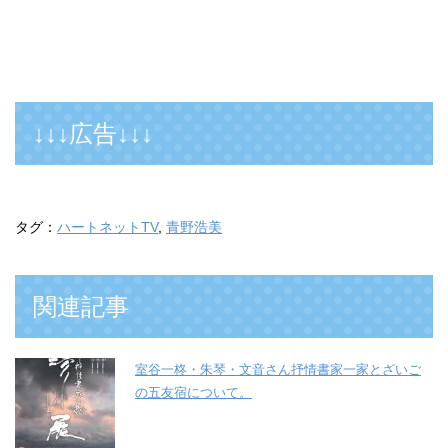
↓↓↓広告↓↓↓
タグ：
ハートネットTV
,
青野浩美
関連記事
室谷一柊・朱琴・文音さん抒情書家一家とざいご
の五友宿について。