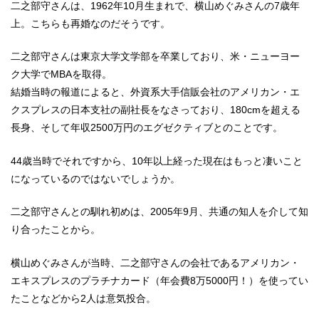
二之部守さんは、1962年10月生まれで、横山めぐみさんの7歳年
上。こちらも再婚なのだそうです。
二之部守さんは東京大学文学部を卒業しており、米・ニューヨー
ク大学でMBAを取得。
結婚当時の報道によると、外資系大手信販会社のアメリカン・エ
クスプレスの日本支社の副社長をなさっており、180cmを超える
長身、そして年収2500万円のエグゼクティブとのことです。
44歳当時でそれですから、10年以上経った現在はもっと凄いこと
になっているのではないでしょうか。
二之部守さんとの馴れ初めは、2005年9月、共通の知人を介して知
り合ったことから。
横山めぐみさんが当時、二之部守さんの会社であるアメリカン・
エキスプレスのプラチナカード（年会費8万5000円！）を使ってい
たことなどから2人は意気投合。