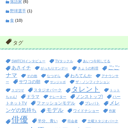
落語家
(6)
野球選手
(1)
食
(10)
タグ
SWITCHインタビュー
TVタックル
あいつ今何してる
ごご
あさイチ
がっちりマンデー
きょうの料理
ナマ
わろてんか
その他
なつぞら
アナウンサ
サワコの朝
ー
ザ・ノンフィクション
サンジャポ
タレント
スタジオパーク
トット
スゴワザ
ドラマ
ノンストップ!
ハー
ちゃん!
ナレーター
メレ
ファッションモデル
トネットTV
プレバト
モデル
ンゲの気持ち
ワイドナショー
作家
俳優
半分、青い
司会者
土曜スタジオパーク