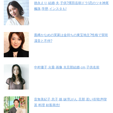
徳永えり,結婚,夫,子供?濱田岳朝ドラ!恋のツキ神尾
楓珠,学歴,インスタも!
凰稀かなめの実家は金持ちの東宝地主?性格で実咲
凜音と不仲?
中村優子,火垂,画像,夫旦那結婚,cm,子供名前
音無美紀子,息子,娘,妹!乳がん,旦那,若い頃!歌声喫
茶,料理,剣客商売!