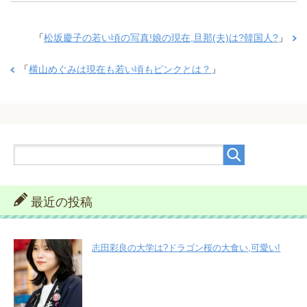
「
松坂慶子の若い頃の写真!娘の現在,旦那(夫)は?韓国人?
」
「
横山めぐみは現在も若い頃もピンクとは？
」
最近の投稿
志田彩良の大学は?ドラゴン桜の大食い,可愛い!