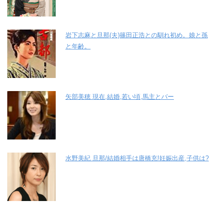
岩下志麻と旦那(夫)篠田正浩との馴れ初め。娘と孫
と年齢。
矢部美穂 現在,結婚,若い頃,馬主とバー
水野美紀 旦那/結婚相手は唐橋充!妊娠出産,子供は?