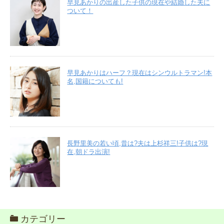
早見あかりの出産した子供の現在や結婚した夫に
ついて！
早見あかりはハーフ？現在はシンウルトラマン!本
名,国籍についても!
長野里美の若い頃,昔は?夫は上杉祥三!子供は?現
在,朝ドラ出演!
カテゴリー