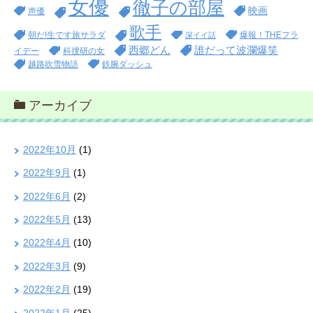
女優
徹子の部屋
映画
声優
歌手
朝だ!生です旅サラダ
爆報！THEフラ
深イイ話
西郷どん
誰だって波瀾爆笑
イデー
科捜研の女
越路吹雪物語
鉄腕ダッシュ
アーカイブ
2022年10月
(1)
2022年9月
(1)
2022年6月
(2)
2022年5月
(13)
2022年4月
(10)
2022年3月
(9)
2022年2月
(19)
2022年1月
(25)