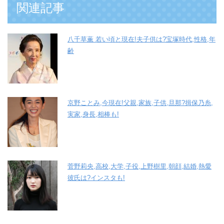
関連記事
八千草薫 若い頃と現在!夫子供は?宝塚時代,性格,年
齢
京野ことみ,今現在!父親,家族,子供,旦那?揖保乃糸,
実家,身長,相棒も!
菅野莉央,高校,大学,子役,上野樹里,朝顔,結婚,熱愛
彼氏は?インスタも!