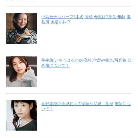
中島セナはハーフ?本名,高校,母親は?身長,年齢,事
務所,美絽が妹!?
芋生悠(いもうはるか)の高校,学歴や書道,写真集,自
画像について！
高野志穂の今現在は？実家や父親、学歴,英語につ
いて！