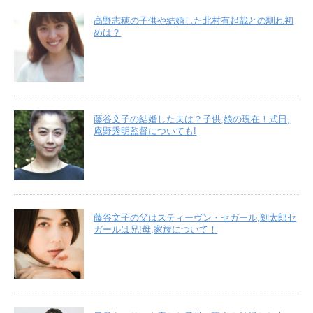
高野志穂の子供や結婚した北村有起哉との馴れ初
めは？
藤谷文子の結婚した夫は？子供,娘の現在！式日,
庵野秀明監督についても!
藤谷文子の父はスティーヴン・セガール,剣太郎セ
ガールは兄!母,家族について！