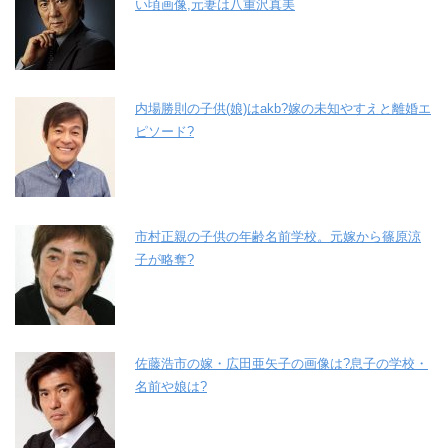
い頃画像,元妻は八重沢真美
内場勝則の子供(娘)はakb?嫁の未知やすえと離婚エ
ピソード?
市村正親の子供の年齢名前学校。元嫁から篠原涼
子が略奪?
佐藤浩市の嫁・広田亜矢子の画像は?息子の学校・
名前や娘は?