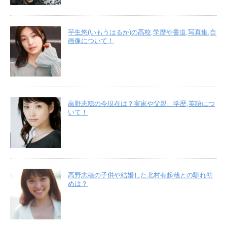
芋生悠(いもうはるか)の高校,学歴や書道,写真集,自
画像について！
高野志穂の今現在は？実家や父親、学歴,英語につ
いて！
高野志穂の子供や結婚した北村有起哉との馴れ初
めは？