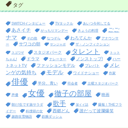
タグ
SWITCHインタビュー
TVタックル
あいつ今何してる
ごご
あさイチ
がっちりマンデー
きょうの料理
ナマ
わろてんか
その他
なつぞら
アナウンサ
サワコの朝
ー
ザ・ノンフィクション
サンジャポ
タレント
スタジオパーク
トット
スゴワザ
ドラマ
ノンストップ!
ハー
ちゃん!
ナレーター
メレ
ファッションモデル
トネットTV
プレバト
モデル
ンゲの気持ち
ワイドナショー
作家
俳優
半分、青い
司会者
土曜スタジオパーク
女優
徹子の部屋
映画
声優
歌手
朝だ!生です旅サラダ
爆報！THEフラ
深イイ話
西郷どん
誰だって波瀾爆笑
イデー
科捜研の女
越路吹雪物語
鉄腕ダッシュ