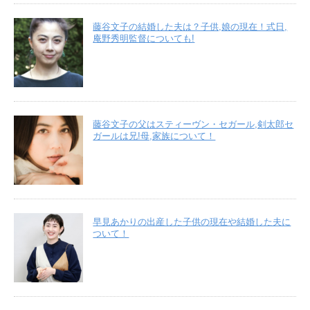
藤谷文子の結婚した夫は？子供,娘の現在！式日,
庵野秀明監督についても!
藤谷文子の父はスティーヴン・セガール,剣太郎セ
ガールは兄!母,家族について！
早見あかりの出産した子供の現在や結婚した夫に
ついて！