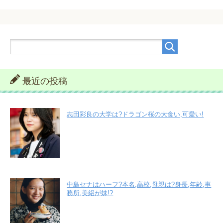
最近の投稿
志田彩良の大学は?ドラゴン桜の大食い,可愛い!
中島セナはハーフ?本名,高校,母親は?身長,年齢,事
務所,美絽が妹!?