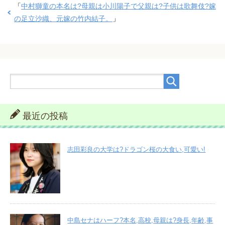
「
中村獅童の本名は?母親は小川陽子で父親は?子供は歌舞伎?嫁
の足立沙織、元嫁の竹内結子。
」
最近の投稿
志田彩良の大学は?ドラゴン桜の大食い,可愛い!
中島セナはハーフ?本名,高校,母親は?身長,年齢,事