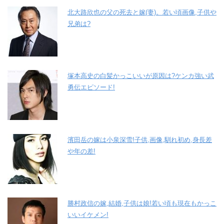
北大路欣也の父の死去と嫁(妻)。若い頃画像,子供や
兄弟は?
塚本高史の白髪かっこいいが原因は?ケンカ強い武
勇伝エピソード!
濱田岳の嫁は小泉深雪!子供,画像,馴れ初め,身長差
や年の差!
勝村政信の嫁,結婚,子供は娘!若い頃も現在もかっこ
いいイケメン!