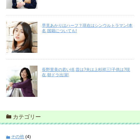
早見あかりはハーフ？現在はシンウルトラマン!本
名,国籍についても!
長野里美の若い頃,昔は?夫は上杉祥三!子供は?現
在,朝ドラ出演!
カテゴリー
その他
(4)