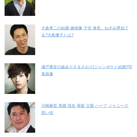
大倉孝二の結婚,嫁画像,子供,身長。ねずみ男似て
る?大島優子とは?
瀬戸康史の妹ありさ＆さおり!ジャンポケと結婚?写
真画像
川崎麻世 再婚,現在,母親,父親,ハーフ,ジャニーズ,
若い頃