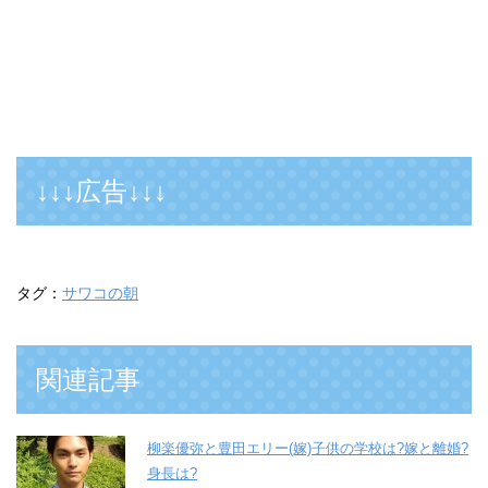
↓↓↓広告↓↓↓
タグ：
サワコの朝
関連記事
柳楽優弥と豊田エリー(嫁)子供の学校は?嫁と離婚?
身長は?