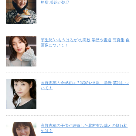
務所,美絽が妹!?
芋生悠(いもうはるか)の高校,学歴や書道,写真集,自
画像について！
高野志穂の今現在は？実家や父親、学歴,英語につ
いて！
高野志穂の子供や結婚した北村有起哉との馴れ初
めは？