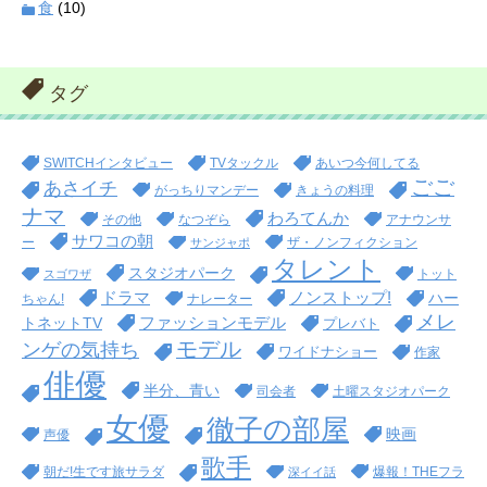
食
(10)
タグ
SWITCHインタビュー
TVタックル
あいつ今何してる
ごご
あさイチ
がっちりマンデー
きょうの料理
ナマ
わろてんか
その他
なつぞら
アナウンサ
サワコの朝
ー
ザ・ノンフィクション
サンジャポ
タレント
スタジオパーク
トット
スゴワザ
ドラマ
ノンストップ!
ハー
ちゃん!
ナレーター
メレ
ファッションモデル
トネットTV
プレバト
モデル
ンゲの気持ち
ワイドナショー
作家
俳優
半分、青い
司会者
土曜スタジオパーク
女優
徹子の部屋
映画
声優
歌手
朝だ!生です旅サラダ
爆報！THEフラ
深イイ話