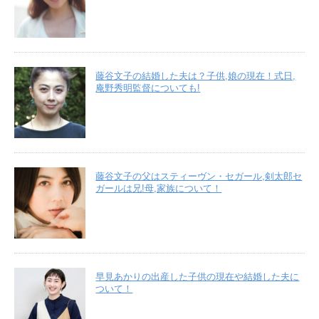
藤谷文子の結婚した夫は？子供,娘の現在！式日,
庵野秀明監督についても!
藤谷文子の父はスティーヴン・セガール,剣太郎セ
ガールは兄!母,家族について！
早見あかりの出産した子供の現在や結婚した夫に
ついて！