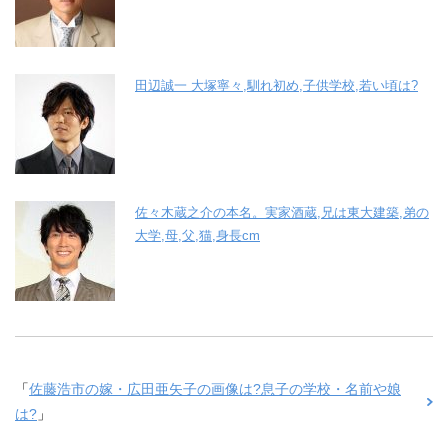
田辺誠一 大塚寧々,馴れ初め,子供学校,若い頃は?
佐々木蔵之介の本名。実家酒蔵,兄は東大建築,弟の
大学,母,父,猫,身長cm
「
佐藤浩市の嫁・広田亜矢子の画像は?息子の学校・名前や娘
は?
」