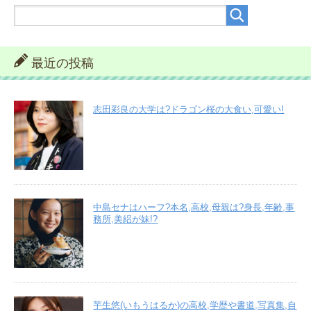
最近の投稿
志田彩良の大学は?ドラゴン桜の大食い,可愛い!
中島セナはハーフ?本名,高校,母親は?身長,年齢,事
務所,美絽が妹!?
芋生悠(いもうはるか)の高校,学歴や書道,写真集,自