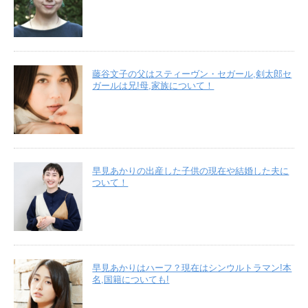
藤谷文子の父はスティーヴン・セガール,剣太郎セ
ガールは兄!母,家族について！
早見あかりの出産した子供の現在や結婚した夫に
ついて！
早見あかりはハーフ？現在はシンウルトラマン!本
名,国籍についても!