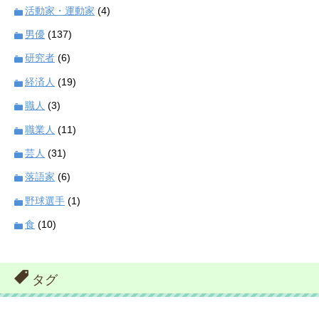
活動家・運動家
(4)
男優
(137)
研究者
(6)
経済人
(19)
職人
(3)
職業人
(11)
芸人
(31)
落語家
(6)
野球選手
(1)
食
(10)
タグ