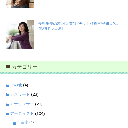
長野里美の若い頃,昔は?夫は上杉祥三!子供は?現
在,朝ドラ出演!
カテゴリー
その他
(4)
アスリート
(23)
アナウンサー
(20)
アーティスト
(104)
作曲家
(4)