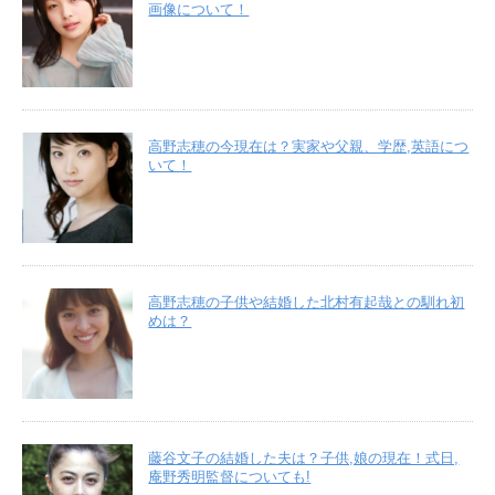
画像について！
高野志穂の今現在は？実家や父親、学歴,英語につ
いて！
高野志穂の子供や結婚した北村有起哉との馴れ初
めは？
藤谷文子の結婚した夫は？子供,娘の現在！式日,
庵野秀明監督についても!