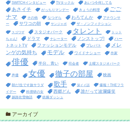
SWITCHインタビュー
TVタックル
あいつ今何してる
ごご
あさイチ
がっちりマンデー
きょうの料理
ナマ
わろてんか
その他
なつぞら
アナウンサ
サワコの朝
ー
ザ・ノンフィクション
サンジャポ
タレント
スタジオパーク
トット
スゴワザ
ドラマ
ノンストップ!
ハー
ちゃん!
ナレーター
メレ
ファッションモデル
トネットTV
プレバト
モデル
ンゲの気持ち
ワイドナショー
作家
俳優
半分、青い
司会者
土曜スタジオパーク
女優
徹子の部屋
映画
声優
歌手
朝だ!生です旅サラダ
爆報！THEフラ
深イイ話
西郷どん
誰だって波瀾爆笑
イデー
科捜研の女
越路吹雪物語
鉄腕ダッシュ
アーカイブ