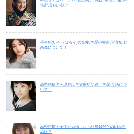
中島セナはハーフ?本名,高校,母親は?身長,年齢,事
務所,美絽が妹!?
芋生悠(いもうはるか)の高校,学歴や書道,写真集,自
画像について！
高野志穂の今現在は？実家や父親、学歴,英語につ
いて！
高野志穂の子供や結婚した北村有起哉との馴れ初
めは？