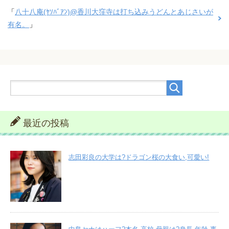
「
八十八庵(ﾔｿﾊﾞｱﾝ)@香川大窪寺は打ち込みうどんとあじさいが
有名。
」
最近の投稿
志田彩良の大学は?ドラゴン桜の大食い,可愛い!