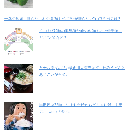
千葉の地図に載らない村の場所はどこ?なぜ載らない?由来や歴史は?
ﾄﾞｷｭﾒﾝﾄ72時の群馬伊勢崎の名前はｽﾏｰｸ伊勢崎。
どこ?どんな所?
八十八庵(ﾔｿﾊﾞｱﾝ)@香川大窪寺は打ち込みうどんと
あじさいが有名。
半田屋＠72時・生まれた時からどんぶり飯。中田
店。Twitterの反応。