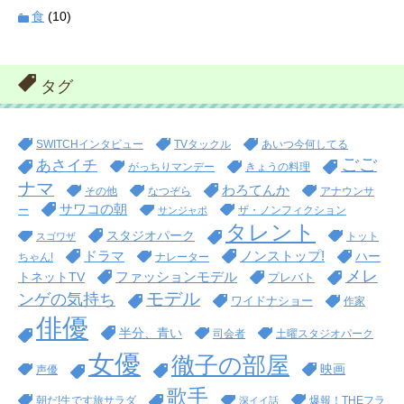
食
(10)
タグ
SWITCHインタビュー
TVタックル
あいつ今何してる
ごご
あさイチ
がっちりマンデー
きょうの料理
ナマ
わろてんか
その他
なつぞら
アナウンサ
サワコの朝
ー
ザ・ノンフィクション
サンジャポ
タレント
スタジオパーク
トット
スゴワザ
ドラマ
ノンストップ!
ハー
ちゃん!
ナレーター
メレ
ファッションモデル
トネットTV
プレバト
モデル
ンゲの気持ち
ワイドナショー
作家
俳優
半分、青い
司会者
土曜スタジオパーク
女優
徹子の部屋
映画
声優
歌手
朝だ!生です旅サラダ
爆報！THEフラ
深イイ話