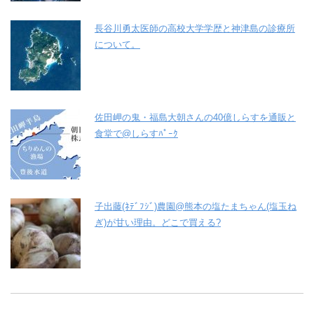
長谷川勇太医師の高校大学学歴と神津島の診療所
について。
佐田岬の鬼・福島大朝さんの40億しらすを通販と
食堂で@しらすﾊﾟｰｸ
子出藤(ﾈﾃﾞﾌｼﾞ)農園@熊本の塩たまちゃん(塩玉ね
ぎ)が甘い理由。どこで買える?