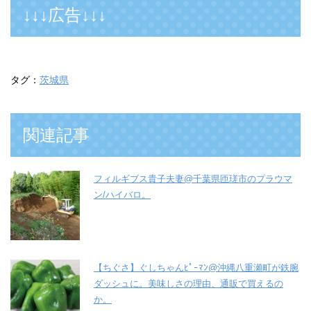
↓↓↓広告↓↓↓
タグ：
茨城県
関連記事
フィルギブス貴子夫妻@千葉県匝瑳市のプラウマ
ン/ハイバロ。
【ちぐさ】ぐしちゃんﾋﾟｰﾏﾝ@沖縄八重瀬町が鉄腕
ダッシュに。美味しさの理由、通販で買えるの
か。