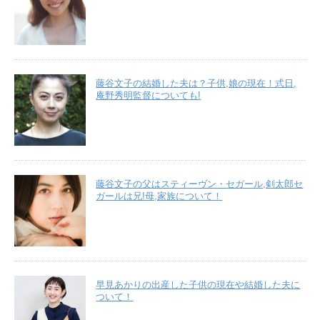
藤谷文子の結婚した夫は？子供,娘の現在！式日,
庵野秀明監督についても!
藤谷文子の父はスティーヴン・セガール,剣太郎セ
ガールは兄!母,家族について！
早見あかりの出産した子供の現在や結婚した夫に
ついて！