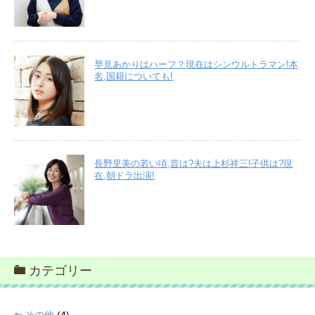
早見あかりはハーフ？現在はシンウルトラマン!本
名,国籍についても!
長野里美の若い頃,昔は?夫は上杉祥三!子供は?現
在,朝ドラ出演!
カテゴリー
その他
(4)