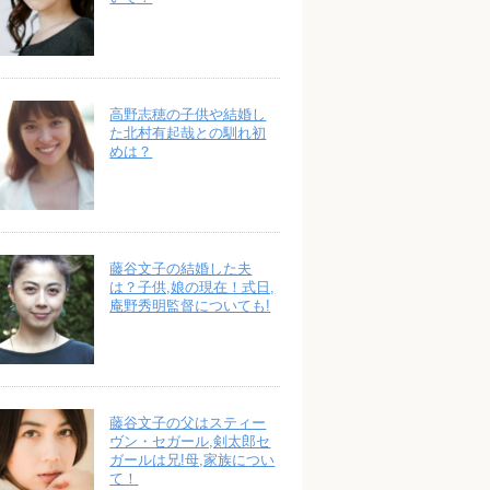
高野志穂の子供や結婚し
た北村有起哉との馴れ初
めは？
藤谷文子の結婚した夫
は？子供,娘の現在！式日,
庵野秀明監督についても!
藤谷文子の父はスティー
ヴン・セガール,剣太郎セ
ガールは兄!母,家族につい
て！