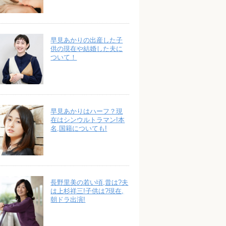
早見あかりの出産した子
供の現在や結婚した夫に
ついて！
早見あかりはハーフ？現
在はシンウルトラマン!本
名,国籍についても!
長野里美の若い頃,昔は?夫
は上杉祥三!子供は?現在,
朝ドラ出演!