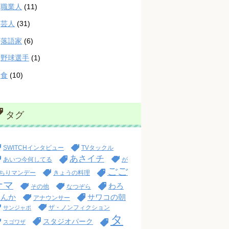
職業人
(11)
芸人
(31)
落語家
(6)
野球選手
(1)
食
(10)
タグ
SWITCHインタビュー
TVタックル
あさイチ
あいつ今何してる
が
ごご
ちりマンデー
きょうの料理
ナマ
わろ
その他
なつぞら
てんか
サワコの朝
アナウンサー
ザ・ノンフィクション
サンジャポ
タ
スタジオパーク
スゴワザ