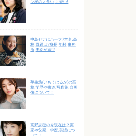
ン桜の大食い,可愛い!
中島セナはハーフ?本名,高
校,母親は?身長,年齢,事務
所,美絽が妹!?
芋生悠(いもうはるか)の高
校,学歴や書道,写真集,自画
像について！
高野志穂の今現在は？実
家や父親、学歴,英語につ
いて！